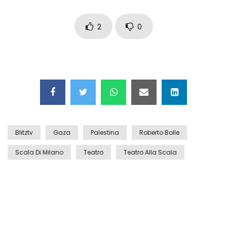
Maschere e lusso fake: blitz nella villa-
showroom
2
0
Gioia Tauro, carico esplosivo in un
container: il momento in cui viene fatto
brillare
Ragusa, arrestati i responsabili del
sequestro del 17enne
Blitztv
Gaza
Palestina
Roberto Bolle
Scala Di Milano
Teatro
Teatro Alla Scala
Auto contromano a Napoli: il caos dopo
la partita
Incidente in Fulvio Testi a Milano, gli
attimi dopo lo scontro