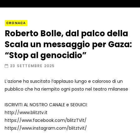
Napoli, così è stato scoperto il rifugio
CRONACA
del latitante
Roberto Bolle, dal palco della
Scala un messaggio per Gaza:
Un metro di neve in poche ore a Prato
“Stop al genocidio”
Nevoso
23 SETTEMBRE 2025
L’azione ha suscitato l’applauso lungo e caloroso di un
Roma, la metro C diventa un museo:
pubblico che ha riempito ogni posto nel teatro milanese
ecco cosa c’è nelle nuove stazioni
ISCRIVITI AL NOSTRO CANALE e SEGUICI:
http://www.blitztv.it
Lucca, blitz della Finanza nello studio
https://www.facebook.com/blitzTVit/
medico abusivo
https://www.instagram.com/blitztvit/