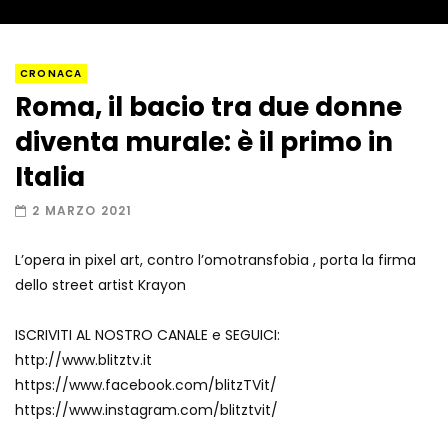
Napoli, così è stato scoperto il rifugio
CRONACA
del latitante
Roma, il bacio tra due donne
diventa murale: è il primo in
Un metro di neve in poche ore a Prato
Italia
Nevoso
2 MARZO 2021
L’opera in pixel art, contro l’omotransfobia , porta la firma
Roma, la metro C diventa un museo:
dello street artist Krayon
ecco cosa c’è nelle nuove stazioni
ISCRIVITI AL NOSTRO CANALE e SEGUICI:
http://www.blitztv.it
Lucca, blitz della Finanza nello studio
https://www.facebook.com/blitzTVit/
medico abusivo
https://www.instagram.com/blitztvit/