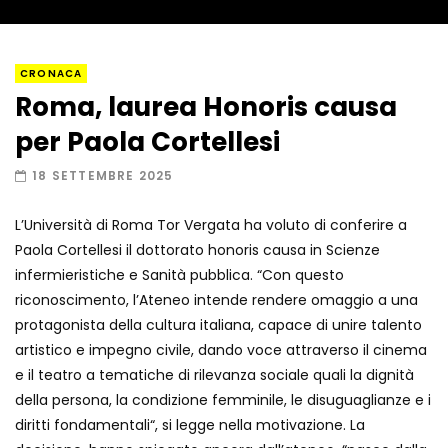
Napoli, così è stato scoperto il rifugio
CRONACA
del latitante
Roma, laurea Honoris causa
per Paola Cortellesi
Un metro di neve in poche ore a Prato
18 SETTEMBRE 2025
Nevoso
L’Università di Roma Tor Vergata ha voluto di conferire a
Paola Cortellesi il dottorato honoris causa in Scienze
Roma, la metro C diventa un museo:
infermieristiche e Sanità pubblica. “Con questo
ecco cosa c’è nelle nuove stazioni
riconoscimento, l’Ateneo intende rendere omaggio a una
protagonista della cultura italiana, capace di unire talento
artistico e impegno civile, dando voce attraverso il cinema
Lucca, blitz della Finanza nello studio
e il teatro a tematiche di rilevanza sociale quali la dignità
medico abusivo
della persona, la condizione femminile, le disuguaglianze e i
diritti fondamentali“, si legge nella motivazione. La