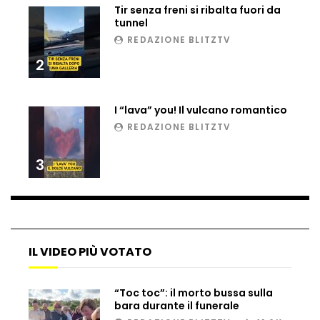
Tir senza freni si ribalta fuori da
tunnel
REDAZIONE BLITZTV
Dramma ai Fori Imperiali: soccorritori al
2
lavoro per 11 ore, operaio muore dopo il
salvataggio
I “lava” you! Il vulcano romantico
Scambio di droga, inseguimento e fuga:
REDAZIONE BLITZTV
sequestro spettacolare tra Sicilia e
Tunisia
3
Genova, raid nel liceo occupato: le
immagini dei danni
IL VIDEO PIÙ VOTATO
Genova, sequestrata Ferrari da
700mila euro: il tentativo di
“Toc toc”: il morto bussa sulla
contrabbando scoperto al porto
bara durante il funerale