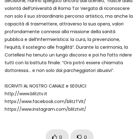
decisione, hanno spiegato ancora dall’ateneo, “nasce dalla
Maschere e lusso fake: blitz nella villa-
volontà dell’Università di Roma Tor Vergata di riconoscere
showroom
non solo il suo straordinario percorso artistico, ma anche la
capacità di trasmettere, attraverso la sua opera, valori
profondamente connessi alla missione della sanità
Gioia Tauro, carico esplosivo in un
pubblica e dell’infermieristica: la cura, la prevenzione,
container: il momento in cui viene fatto
l’equità, il sostegno alle fragilità“. Durante la cerimonia, la
brillare
Cortellesi ha tenuto un lungo discorso e poi ha fatto ridere
tutti con la battuta finale: “Ora potrò essere chiamata
Ragusa, arrestati i responsabili del
dottoressa… e non solo dai parcheggiatori abusivi”.
sequestro del 17enne
ISCRIVITI AL NOSTRO CANALE e SEGUICI:
http://www.blitztv.it
Auto contromano a Napoli: il caos dopo
https://www.facebook.com/blitzTVit/
la partita
https://www.instagram.com/blitztvit/
Incidente in Fulvio Testi a Milano, gli
attimi dopo lo scontro
0
0