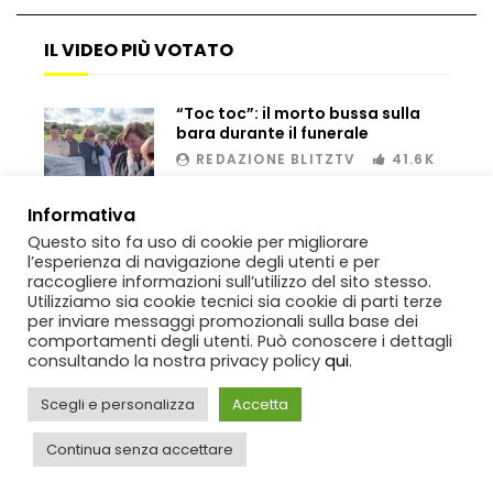
IL VIDEO PIÙ VOTATO
“Toc toc”: il morto bussa sulla
bara durante il funerale
REDAZIONE BLITZTV
41.6K
00:02
Informativa
Questo sito fa uso di cookie per migliorare
l’esperienza di navigazione degli utenti e per
raccogliere informazioni sull’utilizzo del sito stesso.
Utilizziamo sia cookie tecnici sia cookie di parti terze
per inviare messaggi promozionali sulla base dei
comportamenti degli utenti. Può conoscere i dettagli
consultando la nostra privacy policy
qui
.
Scegli e personalizza
Accetta
Copyright
BlitzTV
© 2019-2025
SIGNO
Via Rabolini, 13 Milano - P.IVA
IT11812250154. Tutti i diritti sono riservati.
Continua senza accettare