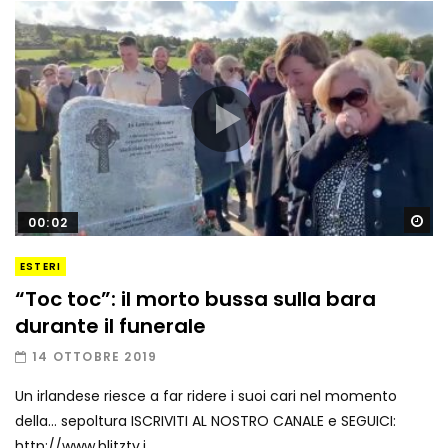
Gu
00:02
ESTERI
“Toc toc”: il morto bussa sulla bara
durante il funerale
14 OTTOBRE 2019
Un irlandese riesce a far ridere i suoi cari nel momento
della… sepoltura ISCRIVITI AL NOSTRO CANALE e SEGUICI:
http://www.blitztv.i...