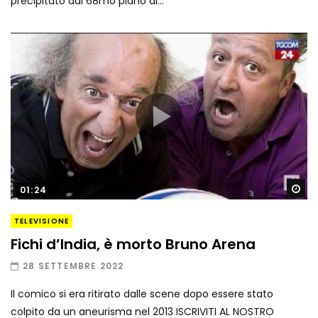
precipitato dal 68mo piano di...
Gu
01:24
TELEVISIONE
Fichi d’India, è morto Bruno Arena
28 SETTEMBRE 2022
Il comico si era ritirato dalle scene dopo essere stato
colpito da un aneurisma nel 2013 ISCRIVITI AL NOSTRO