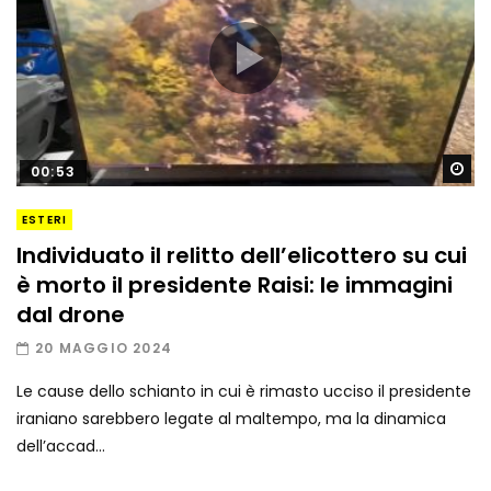
Gu
00:53
ESTERI
Individuato il relitto dell’elicottero su cui
è morto il presidente Raisi: le immagini
dal drone
20 MAGGIO 2024
Le cause dello schianto in cui è rimasto ucciso il presidente
iraniano sarebbero legate al maltempo, ma la dinamica
dell’accad...