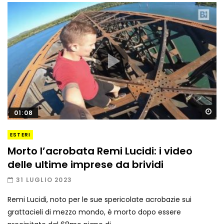
Gu
01:08
ESTERI
Morto l’acrobata Remi Lucidi: i video
delle ultime imprese da brividi
31 LUGLIO 2023
Remi Lucidi, noto per le sue spericolate acrobazie sui
grattacieli di mezzo mondo, è morto dopo essere