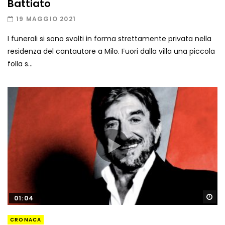
Battiato
19 MAGGIO 2021
I funerali si sono svolti in forma strettamente privata nella
residenza del cantautore a Milo. Fuori dalla villa una piccola
folla s...
Gu
01:04
CRONACA