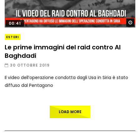
Gu
00:41
ESTERI
Le prime immagini del raid contro Al
Baghdadi
30 OTTOBRE 2019
Il video dell’operazione condotta dagli Usa in Siria è stato
diffuso dal Pentagono
LOAD MORE