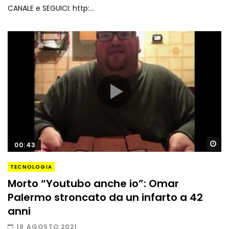
CANALE e SEGUICI: http:...
Gu
00:43
TECNOLOGIA
Morto “Youtubo anche io”: Omar
Palermo stroncato da un infarto a 42
anni
19 AGOSTO 2021