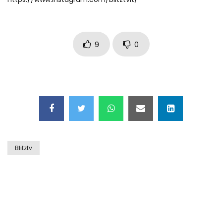
9
0
Blitztv