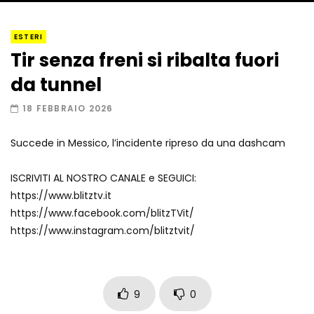
Amiocuggino fa saltare in aria il drone
ESTERI
Tir senza freni si ribalta fuori
da tunnel
Record di baci in 30 secondi
18 FEBBRAIO 2026
Succede in Messico, l’incidente ripreso da una dashcam
Due navi USA si scontrano in mare
ISCRIVITI AL NOSTRO CANALE e SEGUICI:
https://www.blitztv.it
https://www.facebook.com/blitzTVit/
https://www.instagram.com/blitztvit/
Auto coperta dal letame dopo
incidente
9
0
Nei casinò arriva il cambio oro