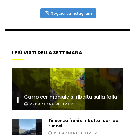
Seguici su Instagram
Ammiocuggino con la ruspa… finisce
male
Atterraggio di emergenza tra le auto:
attimi di paura
I PIÙ VISTI DELLA SETTIMANA
Incidente aereo a Mogadiscio, aereo
perde il controllo
Carro cerimoniale si ribalta sulla folla
1
REDAZIONE BLITZTV
Ucraina, ecco come gli F16 intercettano
i droni russi
Tir senza freni si ribalta fuori da
tunnel
REDAZIONE BLITZTV