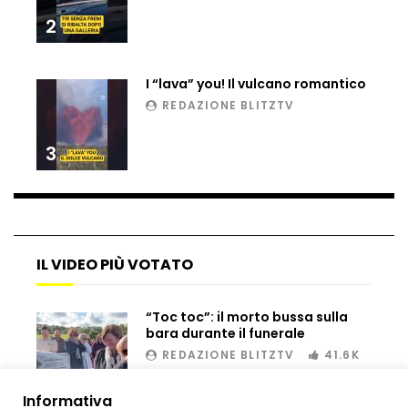
Tir bloccato sul passaggio a livello:
treno lo distrugge
2
I “lava” you! Il vulcano romantico
Parco divertimenti, attrazione cede
REDAZIONE BLITZTV
all’improvviso
3
Auto fuori controllo in Guatemala,
tragedia a Petén
IL VIDEO PIÙ VOTATO
Russia sotto zero: fiumi congelati e navi
rompighiaccio a Mosca
“Toc toc”: il morto bussa sulla
bara durante il funerale
REDAZIONE BLITZTV
41.6K
Bombe russe sulle montagne per creare
valanghe e proteggere i turisti
00:02
Informativa