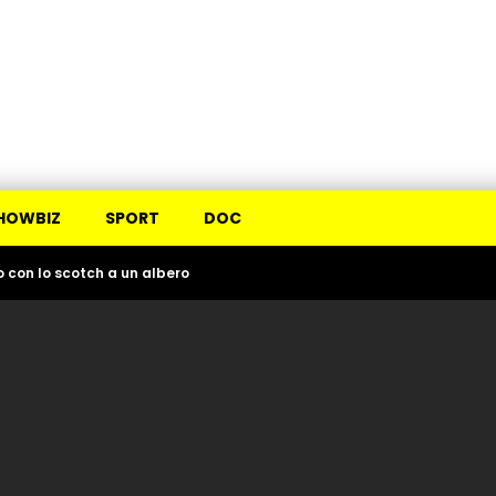
HOWBIZ
SPORT
DOC
o con lo scotch a un albero