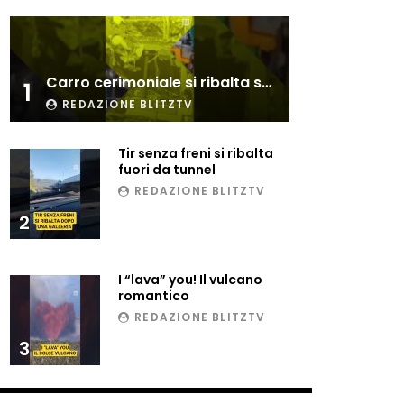
Carro cerimoniale si ribalta sulla folla
1
REDAZIONE BLITZTV
Tir senza freni si ribalta
fuori da tunnel
REDAZIONE BLITZTV
2
I “lava” you! Il vulcano
romantico
REDAZIONE BLITZTV
3