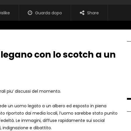
islike
Guarda dopo
Share
o legano con lo scotch a un
irali piu’ discussi del momento.
de un uomo legato a un albero ed esposto in piena
nto riportato dai media locali, l’uomo sarebbe stato punito
deltà. Le immagini, diffuse rapidamente sui social
indignazione e dibattito.