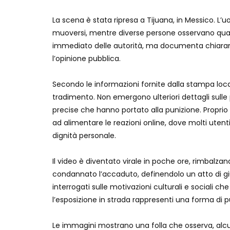
La scena è stata ripresa a Tijuana, in Messico. L’
muoversi, mentre diverse persone osservano qua
immediato delle autorità, ma documenta chiaram
l’opinione pubblica.
Secondo le informazioni fornite dalla stampa loc
tradimento. Non emergono ulteriori dettagli sull
precise che hanno portato alla punizione. Propr
ad alimentare le reazioni online, dove molti uten
dignità personale.
Il video è diventato virale in poche ore, rimbalza
condannato l’accaduto, definendolo un atto di giu
interrogati sulle motivazioni culturali e sociali c
l’esposizione in strada rappresenti una forma di pu
Le immagini mostrano una folla che osserva, alcuni c