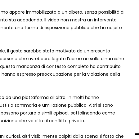
uomo appare immobilizzato a un albero, senza possibilità di
nto sta accadendo. Il video non mostra un intervento
ente una forma di esposizione pubblica che ha colpito
ale, il gesto sarebbe stato motivato da un presunto
e persone che avrebbero legato l’uomo né sulle dinamiche
io questa mancanza di contesto completo ha contribuito
ti hanno espresso preoccupazione per la violazione della
ndo da una piattaforma all’altra. In molti hanno
stizia sommaria e umiliazione pubblica. Altri si sono
he possono portare a simili episodi, sottolineando come
nizione che va oltre il conflitto privato.
uriosi, altri visibilmente colpiti dalla scena. Il fatto che