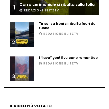
Carro cerimoniale si ribalta sulla folla
1
Ucraina, ecco come gli F16 intercettano
i droni russi
REDAZIONE BLITZTV
Tir senza freni si ribalta fuori da
tunnel
Tir bloccato sul passaggio a livello:
REDAZIONE BLITZTV
treno lo distrugge
2
Parco divertimenti, attrazione cede
I “lava” you! Il vulcano romantico
all’improvviso
REDAZIONE BLITZTV
3
Auto fuori controllo in Guatemala,
tragedia a Petén
Russia sotto zero: fiumi congelati e navi
IL VIDEO PIÙ VOTATO
rompighiaccio a Mosca