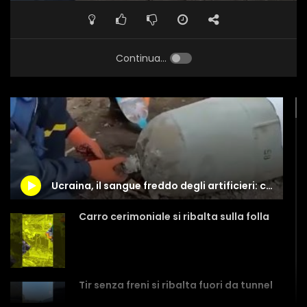
Continua...
Ucraina, il sangue freddo degli artificieri: così disinnescano una bomba
Carro cerimoniale si ribalta sulla folla
Tir senza freni si ribalta fuori da tunnel