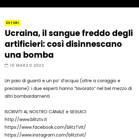
I “lava” you! Il vulcano romantico
ESTERI
Ucraina, il sangue freddo degli
artificieri: così disinnescano
Amiocuggino fa saltare in aria il drone
una bomba
10 MARZO 2022
Un paio di guanti e un po’ d’acqua (oltre a coraggio e
Record di baci in 30 secondi
precisione): i due esperti hanno “lavorato” nel bel mezzo di
altri bombardamenti
ISCRIVITI AL NOSTRO CANALE e SEGUICI:
Due navi USA si scontrano in mare
http://www.blitztv.it
https://www.facebook.com/blitzTVit/
https://www.instagram.com/blitztvit/