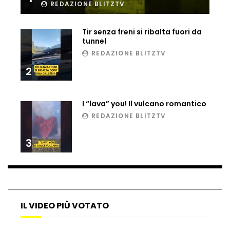
REDAZIONE BLITZTV
Ucraina, ecco come gli F16 intercettano
i droni russi
Tir senza freni si ribalta fuori da
tunnel
REDAZIONE BLITZTV
Tir bloccato sul passaggio a livello:
2
treno lo distrugge
I “lava” you! Il vulcano romantico
Parco divertimenti, attrazione cede
REDAZIONE BLITZTV
all’improvviso
3
Auto fuori controllo in Guatemala,
tragedia a Petén
IL VIDEO PIÙ VOTATO
Russia sotto zero: fiumi congelati e navi
rompighiaccio a Mosca