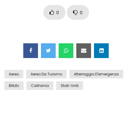
Auto coperta dal letame dopo
incidente
0
0
Nei casinò arriva il cambio oro
automatico
Esplode cabina elettrica sotterranea
Aereo
Aereo Da Turismo
Atterraggio D'emergenza
Blitztv
California
Stati-Uniti
Grattacielo crolla per un incendio
Il gelo estremo crea un vulcano
incredibile