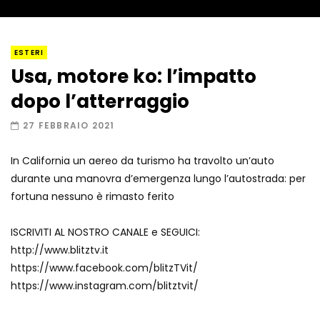
I “lava” you! Il vulcano romantico
ESTERI
Usa, motore ko: l’impatto
dopo l’atterraggio
Amiocuggino fa saltare in aria il drone
27 FEBBRAIO 2021
In California un aereo da turismo ha travolto un’auto
durante una manovra d’emergenza lungo l’autostrada: per
Record di baci in 30 secondi
fortuna nessuno è rimasto ferito
ISCRIVITI AL NOSTRO CANALE e SEGUICI:
http://www.blitztv.it
Due navi USA si scontrano in mare
https://www.facebook.com/blitzTVit/
https://www.instagram.com/blitztvit/