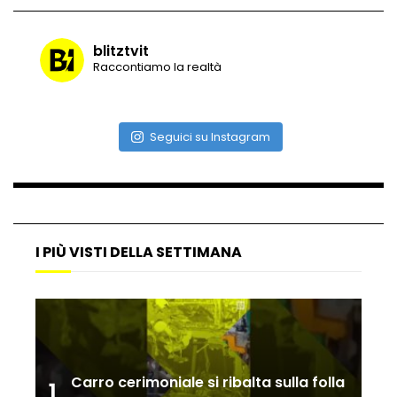
blitztvit
Vulcano di ghiaccio a New York #neve
Raccontiamo la realtà
#snow
Seguici su Instagram
Ammiocuggino con la ruspa… finisce
male
Atterraggio di emergenza tra le auto:
I PIÙ VISTI DELLA SETTIMANA
attimi di paura
Incidente aereo a Mogadiscio, aereo
perde il controllo
Carro cerimoniale si ribalta sulla folla
1