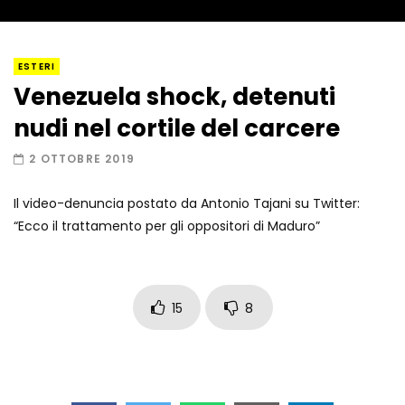
Napoli, così è stato scoperto il rifugio
ESTERI
del latitante
Venezuela shock, detenuti
nudi nel cortile del carcere
Un metro di neve in poche ore a Prato
2 OTTOBRE 2019
Nevoso
Il video-denuncia postato da Antonio Tajani su Twitter:
“Ecco il trattamento per gli oppositori di Maduro”
Roma, la metro C diventa un museo:
ecco cosa c’è nelle nuove stazioni
15
8
Lucca, blitz della Finanza nello studio
medico abusivo