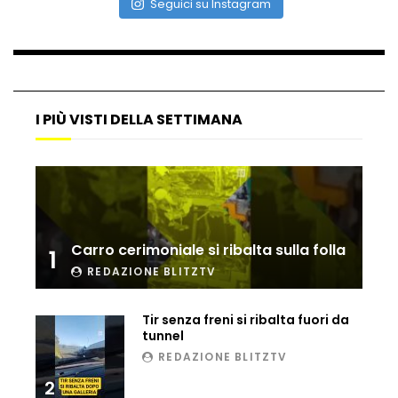
Seguici su Instagram
Maltempo, il ristorante di Antonia
Klugmann sott’acqua
I PIÙ VISTI DELLA SETTIMANA
Frana travolge casa a Cormons: il video
girato dal ragazzo disperso prima del
crollo
Camera, seduta sospesa per un malore
Carro cerimoniale si ribalta sulla folla
1
del deputato Tabacci
REDAZIONE BLITZTV
Tir senza freni si ribalta fuori da
Cinque colpi in tre giorni a Milano: le
tunnel
immagini che lo tradiscono
REDAZIONE BLITZTV
2