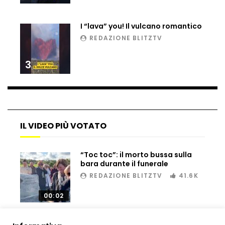
Matteo Renzi maratoneta, ad Atene
chiude in 4 ore e 10: “Up and down for
I “lava” you! Il vulcano romantico
me is very difficult”
REDAZIONE BLITZTV
Ingresso da film a Taormina: lo sposo
3
plana tra le rovine greche
Incendio nel Vicentino, in fumo un
deposito di giocattoli
IL VIDEO PIÙ VOTATO
“Toc toc”: il morto bussa sulla
Il sindaco Silvia Salis porta in aula gli
bara durante il funerale
insulti sessisti che riceve
REDAZIONE BLITZTV
41.6K
00:02
Notte incantata a Selva di Val Gardena,
la prima neve trasforma il paese