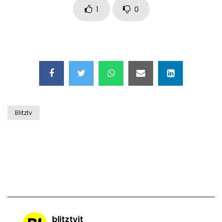
1
0
Blitztv
blitztvit