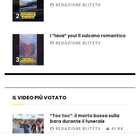
REDAZIONE BLITZTV
2
Gli Oklahoma City Thunder campioni
Nba 2025, la città in festa
I “lava” you! Il vulcano romantico
REDAZIONE BLITZTV
L’appello di Pep Guardiola per Gaza: “I
3
prossimi bambini a morire potrebbero
essere i nostri”
Roland Garros, incontro tra campioni:
Donnarumma fa visita a Sinner
IL VIDEO PIÙ VOTATO
“Toc toc”: il morto bussa sulla
Napoli, fuochi d’artificio davanti
bara durante il funerale
all’hotel del Cagliari per disturbare il
sonno dei giocatori
REDAZIONE BLITZTV
41.6K