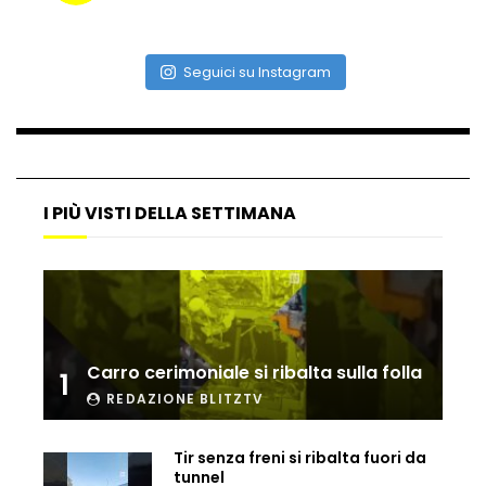
Le medaglie olimpiche viste da vicino
Seguici su Instagram
Sinner è il re di Wimbledon, ma nel
ballo…
I PIÙ VISTI DELLA SETTIMANA
Lucifer è la Harley-Davidson “Best in the
show”
Lucifer è la Harley-Davison “Best in the
Carro cerimoniale si ribalta sulla folla
show”
1
REDAZIONE BLITZTV
Tir senza freni si ribalta fuori da
Diogo Jota, le immagini girate a pochi
tunnel
minuti dall’incidente