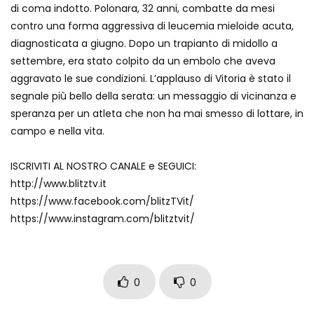
di coma indotto. Polonara, 32 anni, combatte da mesi
Sfottò dopo la vittoria, rissa in campo
contro una forma aggressiva di leucemia mieloide acuta,
tra ricchi tifosi arabi
diagnosticata a giugno. Dopo un trapianto di midollo a
settembre, era stato colpito da un embolo che aveva
aggravato le sue condizioni. L’applauso di Vitoria è stato il
Sinner sbarca in Arabia: accoglienza da
segnale più bello della serata: un messaggio di vicinanza e
star
speranza per un atleta che non ha mai smesso di lottare, in
campo e nella vita.
Lo swing di Carlos Alcaraz: numero uno
ISCRIVITI AL NOSTRO CANALE e SEGUICI:
anche sul campo da golf
http://www.blitztv.it
https://www.facebook.com/blitzTVit/
https://www.instagram.com/blitztvit/
Team Europe vince la Ryder Cup di golf:
la festa sul bus verso l’hotel
0
0
Tania Cagnotto torna al suo primo
amore… il trampolino