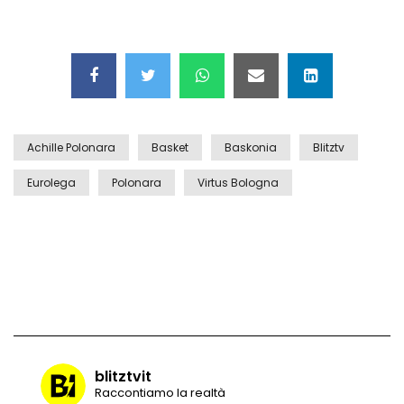
Ryder Cup 2025, quasi pronto il campo
da golf
Achille Polonara
Basket
Baskonia
Blitztv
Il prete finisce la messa e… benedice la
Salernitana
Eurolega
Polonara
Virtus Bologna
Esulta troppo presto e cade: ciclista
perde la gara a pochi metri dal
traguardo
Rissa durante l’amichevole tra Betis e
Como: in campo volano schiaffi e pugni
blitztvit
Raccontiamo la realtà