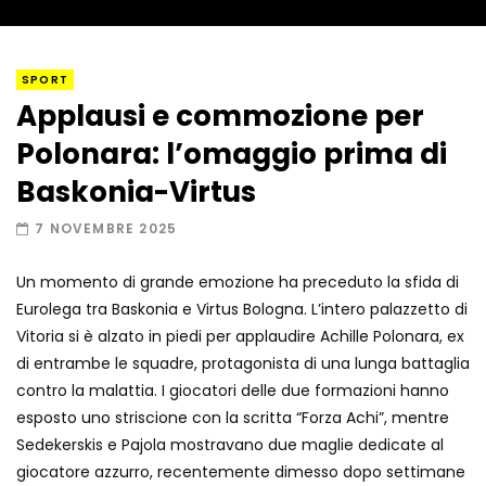
Colpisce l’avversario al volto prima del
SPORT
rigore: tutto ripreso
Applausi e commozione per
Polonara: l’omaggio prima di
Marchisio, che muscoli! L’allenamento
Baskonia-Virtus
diventa una spinta a non mollare
7 NOVEMBRE 2025
Un momento di grande emozione ha preceduto la sfida di
Sinner trionfa alle Atp Finals, la festa
Eurolega tra Baskonia e Virtus Bologna. L’intero palazzetto di
dietro le quinte
Vitoria si è alzato in piedi per applaudire Achille Polonara, ex
di entrambe le squadre, protagonista di una lunga battaglia
contro la malattia. I giocatori delle due formazioni hanno
Sinner si rilassa sul green: giornata di
esposto uno striscione con la scritta “Forza Achi”, mentre
golf a Torino prima delle Atp Finals
Sedekerskis e Pajola mostravano due maglie dedicate al
giocatore azzurro, recentemente dimesso dopo settimane