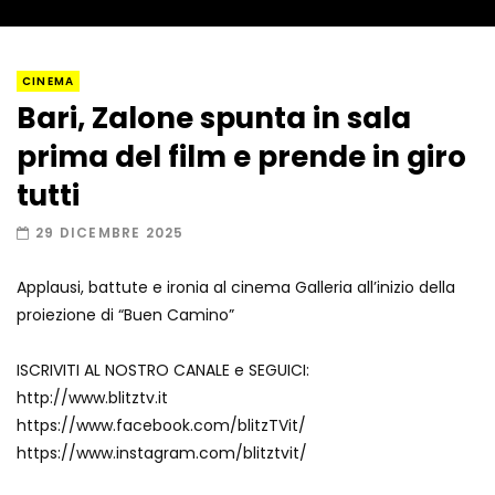
Una galleria d’arte di Londra espone
CINEMA
quadri di Johnny Deep
Bari, Zalone spunta in sala
prima del film e prende in giro
Eleonora Giorgi, nonna speciale per il
tutti
suo Gabriele
29 DICEMBRE 2025
Applausi, battute e ironia al cinema Galleria all’inizio della
Il blitz di Emanuela Fanelli nella sala di
proiezione di “Buen Camino”
un cinema: “Perché non siete a vedere il
mio film?”
ISCRIVITI AL NOSTRO CANALE e SEGUICI:
http://www.blitztv.it
“Come ti chiami? Cosa fai per vivere?”:
https://www.facebook.com/blitzTVit/
e ha davanti Willem Dafoe
https://www.instagram.com/blitztvit/