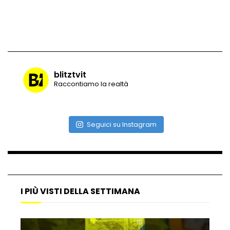
Le emozioni di “Inside Out 2” sbarcano a
Burano
blitztvit
Raccontiamo la realtà
Street food a New York: il panino lo
prepara Bradley Cooper
Seguici su Instagram
Anziane ospiti di una Rsa al cinema, la
sorpresa di Paola Cortellesi
I PIÙ VISTI DELLA SETTIMANA
Arnold Schwarzenegger: “Questi sono i
bicipiti di un 76enne”