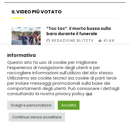
IL VIDEO PIÙ VOTATO
Cannes, Johnny Depp in lacrime
“Toc toc”: il morto bussa sulla
bara durante il funerale
REDAZIONE BLITZTV
41.6K
Schwarzenegger si arma di pala e
00:02
Informativa
ripara la buca con le sue mani
Questo sito fa uso di cookie per migliorare
l’esperienza di navigazione degli utenti e per
raccogliere informazioni sull’utilizzo del sito stesso.
Utilizziamo sia cookie tecnici sia cookie di parti terze
Bruce Willis riappare sui social dopo la
per inviare messaggi promozionali sulla base dei
diagnosi della malattia
comportamenti degli utenti. Può conoscere i dettagli
consultando la nostra privacy policy
qui
.
Scegli e personalizza
Accetta
Jeremy Renner torna a camminare
Copyright
BlitzTV
© 2019-2025
SIGNO
Via Rabolini, 13 Milano - P.IVA
IT11812250154. Tutti i diritti sono riservati.
Continua senza accettare