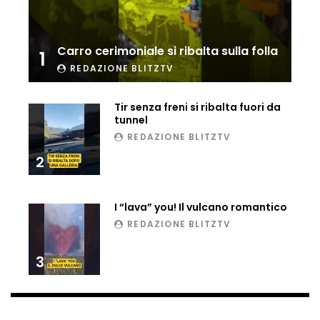
Meloni come Barbie, la parodia del film
con i politici italiani è virale
Carro cerimoniale si ribalta sulla folla
1
REDAZIONE BLITZTV
Le vacanze pugliesi di Olivia Wilde e la
sua passione per i taralli
Tir senza freni si ribalta fuori da
tunnel
REDAZIONE BLITZTV
2
Bruce Willis, risate e balli con Demi
Moore
I “lava” you! Il vulcano romantico
REDAZIONE BLITZTV
Marco Masini canta “Sarà per te” per
l’addio a Francesco Nuti
3
Jared Leto scala a mani nude il Castello
Sforzesco di Milano: il video è virale