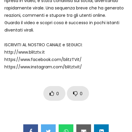
ripresa in video, è stata condivisa sui social, diventando
Il poliziotto si avventura sul ghiaccio: lo
rapidamente virale. Una sequenza breve che ha generato
scivolone è inevitabile
reazioni, commenti e stupore tra gli utenti online.
Guarda il video e scopri cosa è successo in pochi istanti
diventati virali.
Il papà le costruisce una pista tra la
neve: la bimba si scatena
ISCRIVITI AL NOSTRO CANALE e SEGUICI:
http://www.blitztv.it
https://www.facebook.com/blitzTVit/
Tuffo da brivido, il bagno è nell’acqua
https://www.instagram.com/blitztvit/
ghiacciata
0
0
Resta incastrata nella lavatrice mentre
gioca a nascondino
Mantova, per le strade si aggira un
enorme T-Rex viola