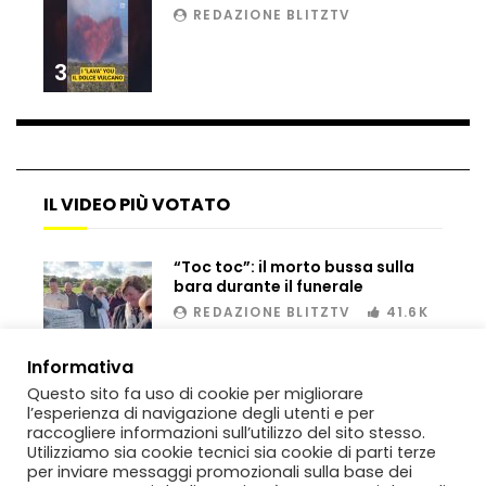
REDAZIONE BLITZTV
3
Cina, il cavallo melodrammatico che si
finge morto
Portogallo, skateboarding dog per le
IL VIDEO PIÙ VOTATO
strade di Lisbona
“Toc toc”: il morto bussa sulla
bara durante il funerale
Virginia, il balletto del papà
REDAZIONE BLITZTV
41.6K
cheerleader è virale
00:02
Informativa
Questo sito fa uso di cookie per migliorare
Roma, il remix virale del discorso di
l’esperienza di navigazione degli utenti e per
Giorgia Meloni
raccogliere informazioni sull’utilizzo del sito stesso.
Utilizziamo sia cookie tecnici sia cookie di parti terze
per inviare messaggi promozionali sulla base dei