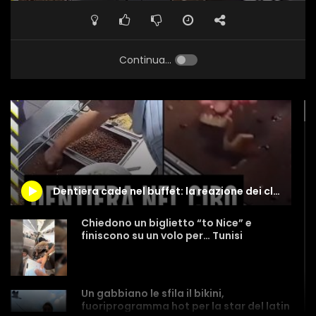
Continua...
Dentiera cade nel buffet: la reazione dei clienti
Chiedono un biglietto “to Nice” e
finiscono su un volo per… Tunisi
Un gabbiano le sfila il bikini,
fuoriprogramma hot per la star del latin