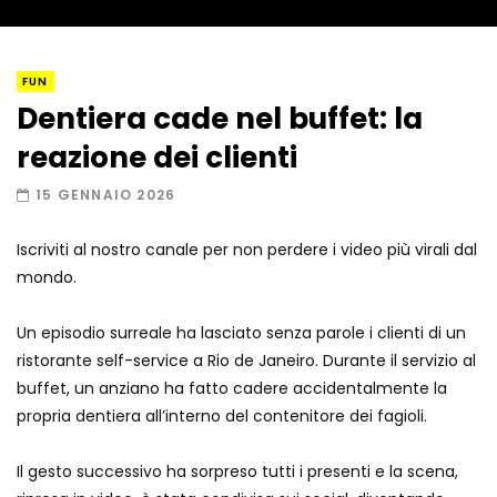
pop
Zerocalcare parla in romanesco:
FUN
l’interprete tedesco va in tilt
Dentiera cade nel buffet: la
reazione dei clienti
Mangia gli spaghetti con le bacchette,
15 GENNAIO 2026
il cameriere lo “sgrida”
Iscriviti al nostro canale per non perdere i video più virali dal
mondo.
Canestro a tutti i costi, ma il gioco
casalingo è un disastro
Un episodio surreale ha lasciato senza parole i clienti di un
ristorante self-service a Rio de Janeiro. Durante il servizio al
buffet, un anziano ha fatto cadere accidentalmente la
Il trenino da record: suonata la melodia
propria dentiera all’interno del contenitore dei fagioli.
più lunga al mondo
Il gesto successivo ha sorpreso tutti i presenti e la scena,