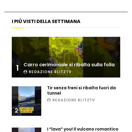
La Ladra insospettabile
I PIÙ VISTI DELLA SETTIMANA
Australia, la proposta di matrimonio è
da favola
Carro cerimoniale si ribalta sulla folla
1
Canada, il più tenero spalatore di neve
REDAZIONE BLITZTV
Tir senza freni si ribalta fuori da
tunnel
Russia, volano sberle e il re perde il
REDAZIONE BLITZTV
trono.
2
Las Vegas, l’ultima follia: piccioni
I “lava” you! Il vulcano romantico
“vestiti da cowboy