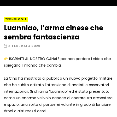
Panico in Cina, il robot umanoide
TECNOLOGIA
“impazzisce” e cerca di colpire gli
Luanniao, l’arma cinese che
ingegneri
sembra fantascienza
È partita SpaceX Fram2, la prima
3 FEBBRAIO 2026
missione umana sopra i poli: il
momento del lancio
ISCRIVITI AL NOSTRO CANALE per non perdere i video che
spiegano il mondo che cambia.
Lanciato in orbita il telescopio che
studierà le origini dell’universo
La Cina ha mostrato al pubblico un nuovo progetto militare
che ha subito attirato l’attenzione di analisti e osservatori
internazionali. Si chiama “Luanniao” ed è stato presentato
In volo in pochi secondi: l’esercitazione
come un enorme velivolo capace di operare tra atmosfera
è spettacolare
e spazio, una sorta di portaerei volante in grado di lanciare
droni o altri mezzi aerei.