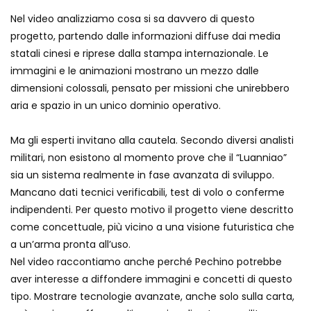
Pesaro si illumina e inaugura il suo
Nel video analizziamo cosa si sa davvero di questo
“albero della vita”
progetto, partendo dalle informazioni diffuse dai media
statali cinesi e riprese dalla stampa internazionale. Le
immagini e le animazioni mostrano un mezzo dalle
Il robot di Musk riesce a piegare le
dimensioni colossali, pensato per missioni che unirebbero
magliette, ma…
aria e spazio in un unico dominio operativo.
Ma gli esperti invitano alla cautela. Secondo diversi analisti
Una distesa di smartphone: il video
militari, non esistono al momento prove che il “Luanniao”
virale del Capodanno a Parigi
sia un sistema realmente in fase avanzata di sviluppo.
Mancano dati tecnici verificabili, test di volo o conferme
indipendenti. Per questo motivo il progetto viene descritto
Il carburante sostenibile, composto da
come concettuale, più vicino a una visione futuristica che
prodotto vegetali, è costoso e a
a un’arma pronta all’uso.
produzione limitata
Nel video raccontiamo anche perché Pechino potrebbe
aver interesse a diffondere immagini e concetti di questo
Il razzo di Elon Musk esplode dopo il
tipo. Mostrare tecnologie avanzate, anche solo sulla carta,
lancio