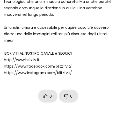
tecnologico che una minaccia concreta. Ma anche perché
Morto “Youtubo anche io”: Omar
segnala comunque la direzione in cui la Cina vorrebbe
Palermo stroncato da un infarto a 42
muoversi nel lungo periodo.
anni
Un’analisi chiara e accessibile per capire cosa c’è davvero
Avvistamento raro e spettacolare: il
dietro una delle immagini militari più discusse degli ultimi
“gigante del cielo” sorvola Milano
mesi.
ISCRIVITI AL NOSTRO CANALE e SEGUICI:
Giove e Ganimede come non li avete
http://www.blitztv.it
mai visti
https://www.facebook.com/blitzTVit/
https://www.instagram.com/blitztvit/
Come in un film di James Bond…la
macchina può volare
0
0
Drone rifornisce in volo un jet da
combattimento: prima volta nella