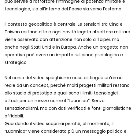
può servire a rafforzare l’immagine di potenza militare e
tecnologica, sia all’interno del Paese sia verso l’esterno.
Epic fail del robot: quando l’umanoide
Il contesto geopolitico è centrale. Le tensioni tra Cina e
va in tilt
Taiwan restano alte e ogni novità legata al settore militare
viene osservata con attenzione non solo a Taipei, ma
anche negli Stati Uniti e in Europa. Anche un progetto non
L’ultimo gioiello del design italiano: lo
operativo può avere un impatto sul piano psicologico e
yacht che può raggiungere i 140 km/h
strategico.
Nel corso del video spieghiamo cosa distingue un’arma
Pompei, ecco il cane-robot: tecnologia
reale da un concept, perché molti progetti militari restano
al servizio dell’archeologia
allo stadio di prototipo e quali sono i limiti tecnologici
attuali per un mezzo come il “Luanniao”. Senza
sensazionalismi, ma con dati verificati e fonti giornalistiche
Tesla, ecco il “giocattolo” per bambini
affidabili.
da 1.900 dollari
Guardando il video scoprirai perché, al momento, il
“Luanniao” viene considerato più un messaggio politico e