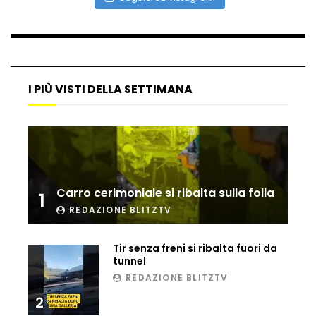
“Gundam” diventa realtà: in Giappone
realizzato il celebre robot dei cartoni
animati
I PIÙ VISTI DELLA SETTIMANA
TikTok a rischio? Ecco le cinque App
alternative
Marte, gli spettacolari panorami del
pianeta rosso
Carro cerimoniale si ribalta sulla folla
1
REDAZIONE BLITZTV
L’Airbus decolla da solo: lo stupore in
cabina
Tir senza freni si ribalta fuori da
tunnel
REDAZIONE BLITZTV
2
Sex Toys del futuro, presentato al Ces
di Las Vegas il vibratore che va a ritmo