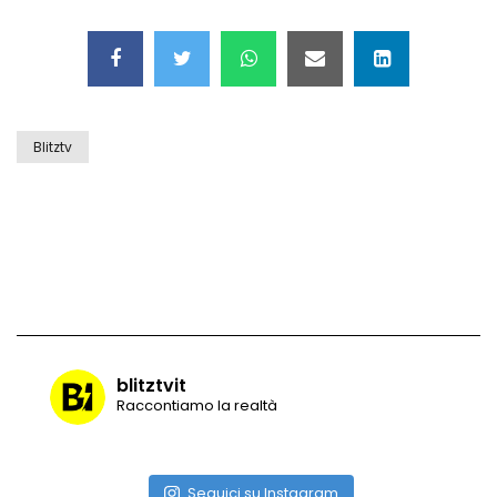
storia
Milano, ecco il “rifornimento elettrico”
per gli e-bus
Blitztv
Ecco Physx, modello dinamico di
distanziamento sociale ideato da un
italiano
Il razzo di Elon Musk si schianta in fase
di atterraggio: ecco l’esplosione
blitztvit
Raccontiamo la realtà
Slovacchia, decolla Aircar: il prototipo
di auto volante che si “trasforma”
Seguici su Instagram