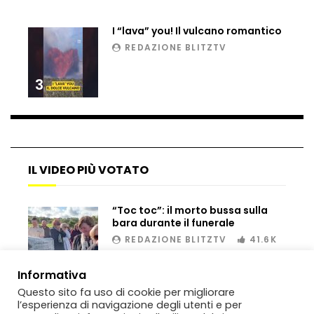
di musica
I “lava” you! Il vulcano romantico
REDAZIONE BLITZTV
Reels, il clone di Tik Tok per Instagram
3
Tik Tok, i pericoli del social che piace ai
vostri figli
IL VIDEO PIÙ VOTATO
La tecnologia del futuro: il robot prende
l’ascensore
“Toc toc”: il morto bussa sulla
bara durante il funerale
REDAZIONE BLITZTV
41.6K
Ecco “Threads”, l’app di Instagram
00:02
Informativa
riservata agli amici più stretti
Questo sito fa uso di cookie per migliorare
l’esperienza di navigazione degli utenti e per