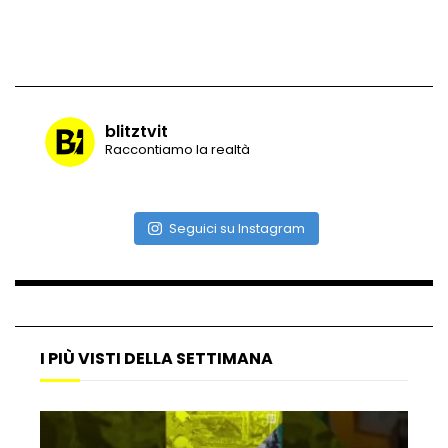
Angelina Mango torna sul palco: la
sorpresa al concerto di Olly
blitztvit
Raccontiamo la realtà
Rissa al concerto di Sfera Ebbasta, lo
sfogo del rapper: “Non sapete
divertirvi”
Seguici su Instagram
Addio a Celso Valli, i video dietro le
quinte con Laura Pausini
I PIÙ VISTI DELLA SETTIMANA
Tommaso Paradiso non resiste al
richiamo degli Oasis e vola a Londra per
la reunion della band