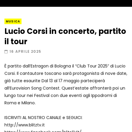
San Siro omaggia Ornella Vanoni prima
MUSICA
del derby
Lucio Corsi in concerto, partito
il tour
Il tributo di Annalisa ed Elodie a Ornella
16 APRILE 2025
Vanoni
È partito dall’Estragon di Bologna il “Club Tour 2025” di Lucio
Corsi. Il cantautore toscano sarà protagonista di nove date,
Anne Hathaway “arrestata” a New York:
già tutte esaurite Dal 13 al 17 maggio parteciperà
ecco cosa è successo
all’Eurovision Song Contest. Quest’estate affronterà poi un
lungo tour nei Festival con due eventi agli Ippodromi di
Roma e Milano.
Laura Pausini premiata a Miami: la
dolce dedica a Giorgio Armani
ISCRIVITI AL NOSTRO CANALE e SEGUICI:
http://www.blitztv.it