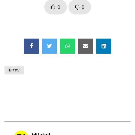
0
0
Ascoli Piceno, i cavalli finiscono nel
burrone: intervengono i vigili del fuoco
(con un escavatore)
Isole Tremiti, il salvataggio di
cavalluccio marino rimasto impigliato
in una rete da pesca
Blitztv
Ischia, lo spettacolo delle balenottere
che nuotano a pochi metri dalla
spiaggia
Parco nazionale d’Abruzzo, l’orsetta
Nina è stata trasferita
blitztvit