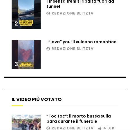
Tir senza freni si ribalta fuori da
tunnel
REDAZIONE BLITZTV
2
Torna in vita il lupo estinto 10mila anni
fa, il primo ululato di Romolo e Remo
I “lava” you! Il vulcano romantico
REDAZIONE BLITZTV
Crimea, elefantessa inconsolabile per
la morte della compagna di spettacoli
circensi
3
Spettacolo nel Golfo di Taranto, dopo
16 anni avvistata una balenottera
IL VIDEO PIÙ VOTATO
Usa, cavallo cade in uno stagno
ghiacciato: il salvataggio
“Toc toc”: il morto bussa sulla
bara durante il funerale
REDAZIONE BLITZTV
41.6K