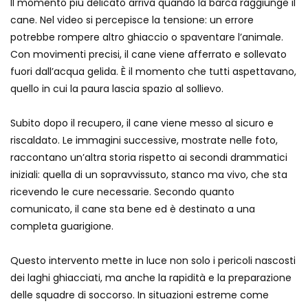
Il momento più delicato arriva quando la barca raggiunge il
cane. Nel video si percepisce la tensione: un errore
potrebbe rompere altro ghiaccio o spaventare l’animale.
Como, le capre fuggono dai lupi: i vigili
Con movimenti precisi, il cane viene afferrato e sollevato
del fuoco le riportano a casa
fuori dall’acqua gelida. È il momento che tutti aspettavano,
quello in cui la paura lascia spazio al sollievo.
Nel bar entra una foca: sorpresa in
Subito dopo il recupero, il cane viene messo al sicuro e
Nuova Zelanda
riscaldato. Le immagini successive, mostrate nelle foto,
raccontano un’altra storia rispetto ai secondi drammatici
iniziali: quella di un sopravvissuto, stanco ma vivo, che sta
Germania, il gesto virale della
ricevendo le cure necessarie. Secondo quanto
poliziotta che salva un cigno “smarrito”
comunicato, il cane sta bene ed è destinato a una
completa guarigione.
La spettacolare “corsa dei delfini” al
Questo intervento mette in luce non solo i pericoli nascosti
largo della California
dei laghi ghiacciati, ma anche la rapidità e la preparazione
delle squadre di soccorso. In situazioni estreme come