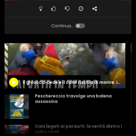
Continua...
Il ghiaccio cede e il cane rischia di morire: il salvataggio
Peschereccio travolge una balena
assassina
Cani legati ai paraurti: la verità dietro i
video virali