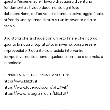
questa, l’esperienza e il lavoro di squadra diventano
La pet therapy che non ti aspetti: a
fondamentali. Il video documenta ogni fase
Budapest la prima caffetteria con
dell’operazione, dall’arrivo della barca al salvataggio finale,
maialini d’Europa
offrendo uno sguardo diretto su un intervento ad alto
rischio.
Arizona, cane si fa male durante
un’escursione con i padroni: soccorso
Una storia che si chiude con un lieto fine e che ricorda
con un elicottero
quanto la natura, soprattutto in inverno, possa essere
imprevedibile. E quanto sia cruciale intervenire
Arizona, tra gli scaffali del
tempestivamente quando qualcuno, umano o animale, è
supermercato spunta un orso bruno
in pericolo.
ISCRIVITI AL NOSTRO CANALE e SEGUICI:
Il “lutto” di mamma orca
http://www.blitztv.it
https://www.facebook.com/blitzTVit/
https://www.instagram.com/blitztvit/
Il temporale non ferma il percorso delle
tartarughe caretta caretta