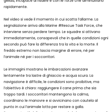
gelida, incapace di risalire e con le forze che diminuivano
Bufalo contro coccodrillo nel fiume: il
rapidamente.
finale è lieto
Nel video si vede il momento in cui scatta l’allarme. La
segnalazione arriva alla Marine #Rescue Task Force, che
Coyote nuota fino ad Alcatraz:
interviene senza perdere tempo. Le squadre si attivano
avvistamento incredibile
immediatamente, consapevoli che in quelle condizioni ogni
secondo può fare la differenza tra la vita e la morte. Il
freddo estremo non lascia margine di errore, né per
Emu in fuga catturato dalla polizia:
l’animale né per i soccorritori.
finisce in manette
Le immagini mostrano le imbarcazioni avanzare
lentamente tra lastre di ghiaccio e acqua scura. La
Camoscio bloccato sulla roccia: il
navigazione è difficile, le condizioni sono proibitive, ma
salvataggio in elicottero è da brividi
l’obiettivo è chiaro: raggiungere il cane prima che sia
troppo tardi. I soccorritori mantengono la calma,
coordinano le manovre e si avvicinano con cautela al
Un koala sale sul bus per salvarsi dal
punto in cui l’animale lotta per restare a galla.
traffico