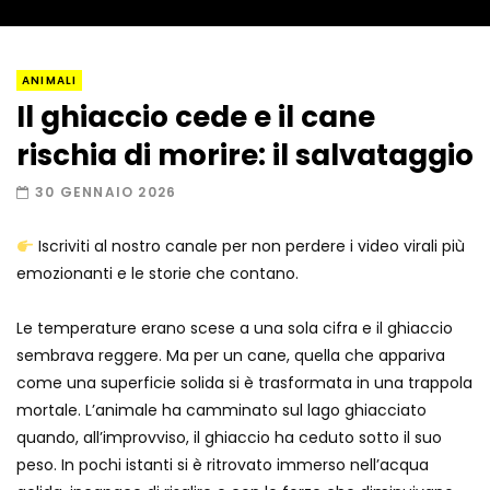
Vitello imbizzarrito in strada, la polizia
ANIMALI
spara
Il ghiaccio cede e il cane
rischia di morire: il salvataggio
Capibara in gara: chi resiste di più nel
30 GENNAIO 2026
bagno caldo
Iscriviti al nostro canale per non perdere i video virali più
emozionanti e le storie che contano.
Elettra Lamborghini sorprende tutti con
i suoi cavalli
Le temperature erano scese a una sola cifra e il ghiaccio
sembrava reggere. Ma per un cane, quella che appariva
come una superficie solida si è trasformata in una trappola
Mucca impazzita invade l’autostrada:
mortale. L’animale ha camminato sul lago ghiacciato
video incredibile
quando, all’improvviso, il ghiaccio ha ceduto sotto il suo
peso. In pochi istanti si è ritrovato immerso nell’acqua