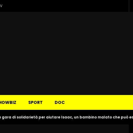
TV
HOWBIZ
SPORT
DOC
 gara di solidarietà per aiutare Isaac, un bambino malato che può e