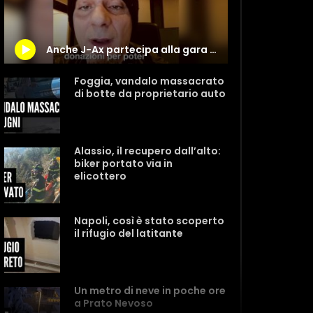
Anche J-Ax partecipa alla gara di solidarietà per aiutare Isaac, un bambino malato che può essere
Foggia, vandalo massacrato
di botte da proprietario auto
Alassio, il recupero dall’alto:
biker portato via in
elicottero
Napoli, così è stato scoperto
il rifugio del latitante
Un metro di neve in poche ore
a Prato Nevoso