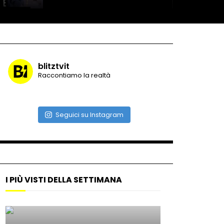
Roma, la metro C diventa un
museo: ecco cosa c’è nelle
nuove stazioni
blitztvit
Raccontiamo la realtà
Lucca, blitz della Finanza
nello studio medico abusivo
Seguici su Instagram
Maschere e lusso fake: blitz
nella villa-showroom
I PIÙ VISTI DELLA SETTIMANA
Gioia Tauro, carico esplosivo
in un container: il momento in
cui viene fatto brillare