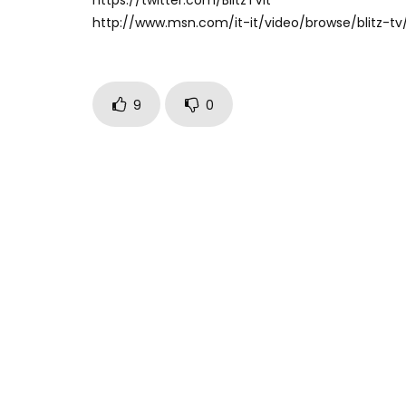
http://www.msn.com/it-it/video/browse/blitz-t
9
0