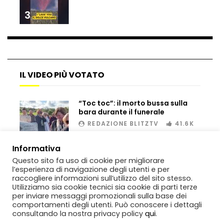
3
Dramma ai Fori Imperiali: soccorritori al
lavoro per 11 ore, operaio muore dopo il
salvataggio
IL VIDEO PIÙ VOTATO
Scambio di droga, inseguimento e fuga:
sequestro spettacolare tra Sicilia e
“Toc toc”: il morto bussa sulla
Tunisia
bara durante il funerale
REDAZIONE BLITZTV
41.6K
Genova, raid nel liceo occupato: le
00:02
immagini dei danni
Informativa
Questo sito fa uso di cookie per migliorare
l’esperienza di navigazione degli utenti e per
raccogliere informazioni sull’utilizzo del sito stesso.
Genova, sequestrata Ferrari da
Utilizziamo sia cookie tecnici sia cookie di parti terze
700mila euro: il tentativo di
per inviare messaggi promozionali sulla base dei
contrabbando scoperto al porto
comportamenti degli utenti. Può conoscere i dettagli
consultando la nostra privacy policy
qui
.