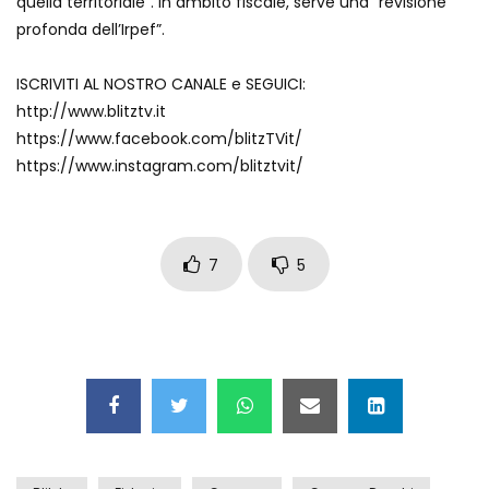
quella territoriale”. In ambito fiscale, serve una “revisione
Maschere e lusso fake: blitz nella villa-
profonda dell’Irpef”.
showroom
ISCRIVITI AL NOSTRO CANALE e SEGUICI:
http://www.blitztv.it
Gioia Tauro, carico esplosivo in un
https://www.facebook.com/blitzTVit/
container: il momento in cui viene fatto
https://www.instagram.com/blitztvit/
brillare
Ragusa, arrestati i responsabili del
sequestro del 17enne
7
5
Auto contromano a Napoli: il caos dopo
la partita
Incidente in Fulvio Testi a Milano, gli
attimi dopo lo scontro