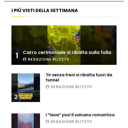
Matteo Renzi maratoneta, ad Atene
I PIÙ VISTI DELLA SETTIMANA
chiude in 4 ore e 10: “Up and down for
me is very difficult”
Ingresso da film a Taormina: lo sposo
plana tra le rovine greche
Carro cerimoniale si ribalta sulla folla
1
REDAZIONE BLITZTV
Incendio nel Vicentino, in fumo un
deposito di giocattoli
Tir senza freni si ribalta fuori da
tunnel
REDAZIONE BLITZTV
Il sindaco Silvia Salis porta in aula gli
2
insulti sessisti che riceve
I “lava” you! Il vulcano romantico
Notte incantata a Selva di Val Gardena,
REDAZIONE BLITZTV
la prima neve trasforma il paese