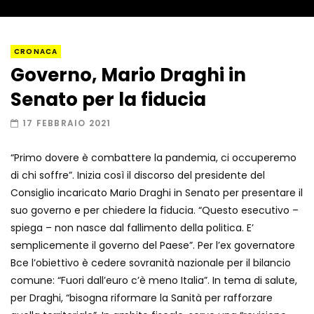
Napoli, così è stato scoperto il rifugio
CRONACA
del latitante
Governo, Mario Draghi in
Senato per la fiducia
Un metro di neve in poche ore a Prato
17 FEBBRAIO 2021
Nevoso
“Primo dovere è combattere la pandemia, ci occuperemo
di chi soffre”. Inizia così il discorso del presidente del
Roma, la metro C diventa un museo:
Consiglio incaricato Mario Draghi in Senato per presentare il
ecco cosa c’è nelle nuove stazioni
suo governo e per chiedere la fiducia. “Questo esecutivo –
spiega – non nasce dal fallimento della politica. E’
semplicemente il governo del Paese”. Per l’ex governatore
Lucca, blitz della Finanza nello studio
Bce l’obiettivo è cedere sovranità nazionale per il bilancio
medico abusivo
comune: “Fuori dall’euro c’è meno Italia”. In tema di salute,
per Draghi, “bisogna riformare la Sanità per rafforzare