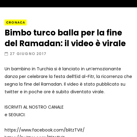
Napoli, così è stato scoperto il rifugio
CRONACA
del latitante
Bimbo turco balla per la fine
del Ramadan: il video è virale
Un metro di neve in poche ore a Prato
27 GIUGNO 2017
Nevoso
Un bambino in Turchia si è lanciato in un’emozionante
danza per celebrare la festa dell’Eid al-Fitr, la ricorrenza che
Roma, la metro C diventa un museo:
segna la fine del Ramadan. Il video è stato pubblicato su
ecco cosa c’è nelle nuove stazioni
twitter e in poche ore è subito diventato virale.
ISCRIVITI AL NOSTRO CANALE
Lucca, blitz della Finanza nello studio
e SEGUICI:
medico abusivo
https://www.facebook.com/blitzTVit/