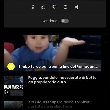
Continua...
Bimbo turco balla per la fine del Ramadan: il video è virale
Foggia, vandalo massacrato di botte
da proprietario auto
Alassio, il recupero dall’alto: biker
portato via in elicottero