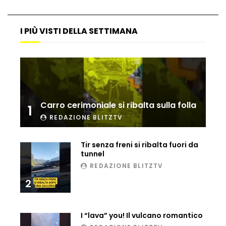
I PIÙ VISTI DELLA SETTIMANA
Maltempo, il ristorante di Antonia
Klugmann sott’acqua
Frana travolge casa a Cormons: il video
girato dal ragazzo disperso prima del
Carro cerimoniale si ribalta sulla folla
crollo
1
REDAZIONE BLITZTV
Camera, seduta sospesa per un malore
Tir senza freni si ribalta fuori da
del deputato Tabacci
tunnel
REDAZIONE BLITZTV
2
Cinque colpi in tre giorni a Milano: le
immagini che lo tradiscono
I “lava” you! Il vulcano romantico