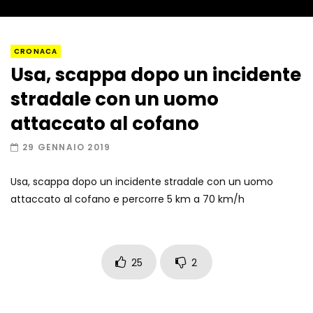
Napoli, così è stato scoperto il rifugio
CRONACA
del latitante
Usa, scappa dopo un incidente
stradale con un uomo
Un metro di neve in poche ore a Prato
attaccato al cofano
Nevoso
29 GENNAIO 2019
Usa, scappa dopo un incidente stradale con un uomo
Roma, la metro C diventa un museo:
attaccato al cofano e percorre 5 km a 70 km/h
ecco cosa c’è nelle nuove stazioni
Lucca, blitz della Finanza nello studio
25
2
medico abusivo