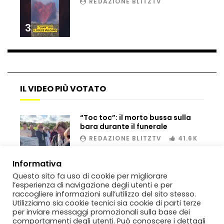
REDAZIONE BLITZTV
Matteo Renzi maratoneta, ad Atene
chiude in 4 ore e 10: “Up and down for
3
me is very difficult”
Ingresso da film a Taormina: lo sposo
plana tra le rovine greche
IL VIDEO PIÙ VOTATO
Incendio nel Vicentino, in fumo un
“Toc toc”: il morto bussa sulla
deposito di giocattoli
bara durante il funerale
REDAZIONE BLITZTV
41.6K
00:02
Il sindaco Silvia Salis porta in aula gli
Informativa
insulti sessisti che riceve
Questo sito fa uso di cookie per migliorare
l’esperienza di navigazione degli utenti e per
raccogliere informazioni sull’utilizzo del sito stesso.
Utilizziamo sia cookie tecnici sia cookie di parti terze
per inviare messaggi promozionali sulla base dei
Notte incantata a Selva di Val Gardena,
comportamenti degli utenti. Può conoscere i dettagli
la prima neve trasforma il paese