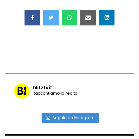
Maschere e lusso fake: blitz nella villa-
showroom
Gioia Tauro, carico esplosivo in un
container: il momento in cui viene fatto
brillare
Ragusa, arrestati i responsabili del
sequestro del 17enne
blitztvit
Raccontiamo la realtà
Auto contromano a Napoli: il caos dopo
la partita
Seguici su Instagram
Incidente in Fulvio Testi a Milano, gli
attimi dopo lo scontro