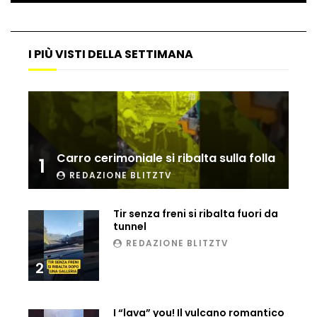
Maltempo, il ristorante di Antonia
I PIÙ VISTI DELLA SETTIMANA
Klugmann sott’acqua
Frana travolge casa a Cormons: il video
girato dal ragazzo disperso prima del
crollo
Carro cerimoniale si ribalta sulla folla
1
REDAZIONE BLITZTV
Camera, seduta sospesa per un malore
del deputato Tabacci
Tir senza freni si ribalta fuori da
tunnel
REDAZIONE BLITZTV
Cinque colpi in tre giorni a Milano: le
2
immagini che lo tradiscono
I “lava” you! Il vulcano romantico