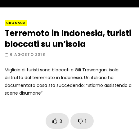
Napoli, così è stato scoperto il rifugio
CRONACA
del latitante
Terremoto in Indonesia, turisti
bloccati su un’isola
Un metro di neve in poche ore a Prato
6 AGOSTO 2018
Nevoso
Migliaia di turisti sono bloccati a Gili Trawangan, isola
distrutta dal terremoto in Indonesia. Un italiano ha
Roma, la metro C diventa un museo:
documentato cosa sta succedendo: “Stiamo assistendo a
ecco cosa c’è nelle nuove stazioni
scene disumane”
Lucca, blitz della Finanza nello studio
medico abusivo
3
1