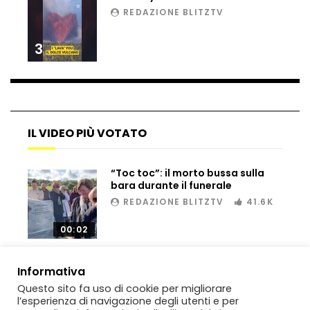
REDAZIONE BLITZTV
Matteo Renzi maratoneta, ad Atene
chiude in 4 ore e 10: “Up and down for
me is very difficult”
3
Ingresso da film a Taormina: lo sposo
plana tra le rovine greche
IL VIDEO PIÙ VOTATO
Incendio nel Vicentino, in fumo un
deposito di giocattoli
“Toc toc”: il morto bussa sulla
bara durante il funerale
REDAZIONE BLITZTV
41.6K
Il sindaco Silvia Salis porta in aula gli
00:02
insulti sessisti che riceve
Informativa
Questo sito fa uso di cookie per migliorare
Notte incantata a Selva di Val Gardena,
l’esperienza di navigazione degli utenti e per
la prima neve trasforma il paese