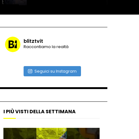
Roma, la metro C diventa un
museo: ecco cosa c’è nelle
nuove stazioni
blitztvit
Raccontiamo la realtà
Lucca, blitz della Finanza
nello studio medico abusivo
Seguici su Instagram
Maschere e lusso fake: blitz
nella villa-showroom
I PIÙ VISTI DELLA SETTIMANA
Gioia Tauro, carico esplosivo
in un container: il momento in
cui viene fatto brillare