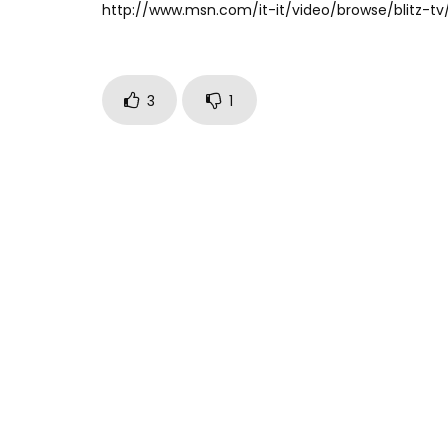
http://www.msn.com/it-it/video/browse/blitz-t
3
1