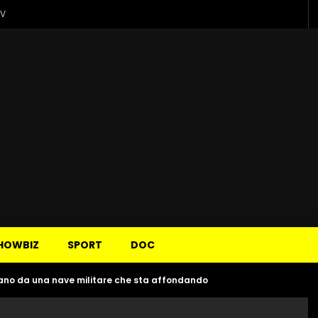
TV
HOWBIZ
SPORT
DOC
ciano da una nave militare che sta affondando