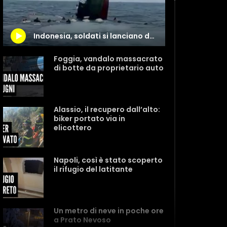
Indonesia, soldati si lanciano da una nave militare che sta affondando
Foggia, vandalo massacrato
di botte da proprietario auto
Alassio, il recupero dall’alto:
biker portato via in
elicottero
Napoli, così è stato scoperto
il rifugio del latitante
Un metro di neve in poche ore
a Prato Nevoso