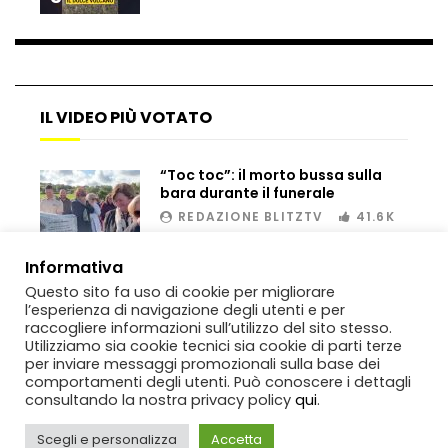
Matteo Renzi maratoneta, ad Atene
chiude in 4 ore e 10: “Up and down for
me is very difficult”
IL VIDEO PIÙ VOTATO
Ingresso da film a Taormina: lo sposo
plana tra le rovine greche
“Toc toc”: il morto bussa sulla
bara durante il funerale
REDAZIONE BLITZTV
41.6K
Incendio nel Vicentino, in fumo un
deposito di giocattoli
00:02
Informativa
Questo sito fa uso di cookie per migliorare
l’esperienza di navigazione degli utenti e per
Il sindaco Silvia Salis porta in aula gli
raccogliere informazioni sull’utilizzo del sito stesso.
insulti sessisti che riceve
Utilizziamo sia cookie tecnici sia cookie di parti terze
per inviare messaggi promozionali sulla base dei
comportamenti degli utenti. Può conoscere i dettagli
consultando la nostra privacy policy
qui
.
Notte incantata a Selva di Val Gardena,
Scegli e personalizza
Accetta
la prima neve trasforma il paese