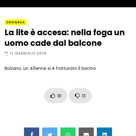
Napoli, così è stato scoperto il rifugio
CRONACA
del latitante
La lite è accesa: nella foga un
uomo cade dal balcone
Un metro di neve in poche ore a Prato
11 GENNAIO 2019
Nevoso
Bolzano, un 40enne si è fratturato il bacino
Roma, la metro C diventa un museo:
ecco cosa c’è nelle nuove stazioni
91
13
Lucca, blitz della Finanza nello studio
medico abusivo