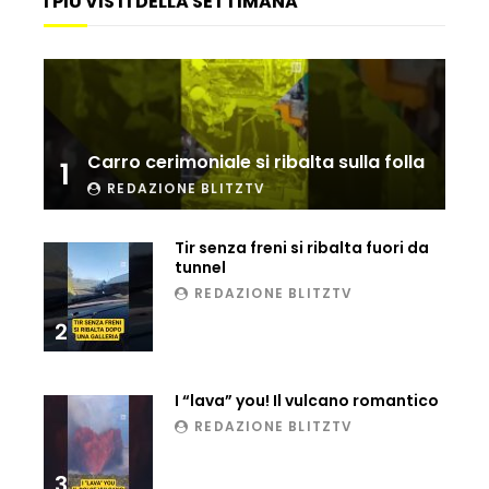
I PIÙ VISTI DELLA SETTIMANA
Maltempo, il ristorante di Antonia
Klugmann sott’acqua
Carro cerimoniale si ribalta sulla folla
1
Frana travolge casa a Cormons: il video
REDAZIONE BLITZTV
girato dal ragazzo disperso prima del
crollo
Tir senza freni si ribalta fuori da
tunnel
REDAZIONE BLITZTV
Camera, seduta sospesa per un malore
del deputato Tabacci
2
I “lava” you! Il vulcano romantico
Cinque colpi in tre giorni a Milano: le
immagini che lo tradiscono
REDAZIONE BLITZTV
3