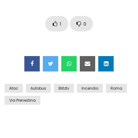
Maschere e lusso fake: blitz nella villa-
showroom
1
0
Gioia Tauro, carico esplosivo in un
container: il momento in cui viene fatto
brillare
Ragusa, arrestati i responsabili del
sequestro del 17enne
Atac
Autobus
Blitztv
Incendio
Roma
Auto contromano a Napoli: il caos dopo
Via Prenestina
la partita
Incidente in Fulvio Testi a Milano, gli
attimi dopo lo scontro