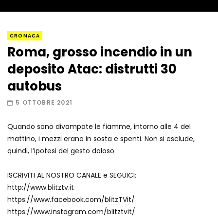
Napoli, così è stato scoperto il rifugio
CRONACA
del latitante
Roma, grosso incendio in un
deposito Atac: distrutti 30
Un metro di neve in poche ore a Prato
autobus
Nevoso
5 OTTOBRE 2021
Quando sono divampate le fiamme, intorno alle 4 del
Roma, la metro C diventa un museo:
mattino, i mezzi erano in sosta e spenti. Non si esclude,
ecco cosa c’è nelle nuove stazioni
quindi, l’ipotesi del gesto doloso
ISCRIVITI AL NOSTRO CANALE e SEGUICI:
Lucca, blitz della Finanza nello studio
http://www.blitztv.it
medico abusivo
https://www.facebook.com/blitzTVit/
https://www.instagram.com/blitztvit/