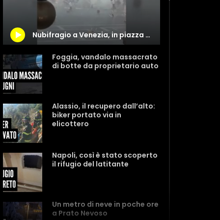
Nubifragio a Venezia, in piazza San Marco volano ombrelloni e tavolini
Foggia, vandalo massacrato
di botte da proprietario auto
Alassio, il recupero dall’alto:
biker portato via in
elicottero
Napoli, così è stato scoperto
il rifugio del latitante
Un metro di neve in poche ore
a Prato Nevoso