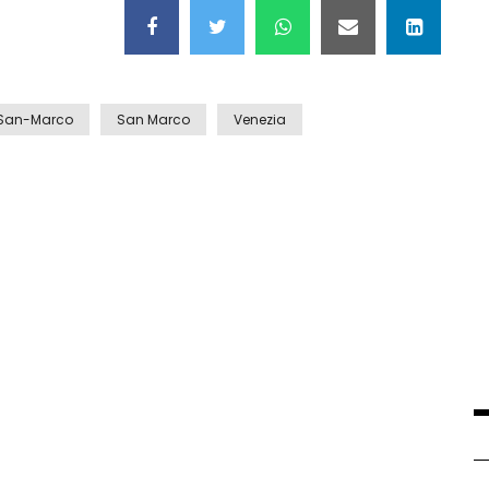
-San-Marco
San Marco
Venezia