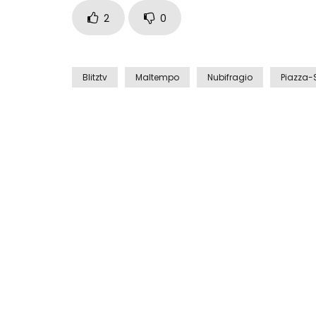
2
0
Blitztv
Maltempo
Nubifragio
Piazza