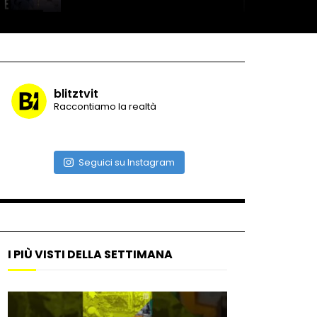
Roma, la metro C diventa un
museo: ecco cosa c’è nelle
nuove stazioni
blitztvit
Raccontiamo la realtà
Lucca, blitz della Finanza
nello studio medico abusivo
Seguici su Instagram
Maschere e lusso fake: blitz
nella villa-showroom
I PIÙ VISTI DELLA SETTIMANA
Gioia Tauro, carico esplosivo
in un container: il momento in
cui viene fatto brillare