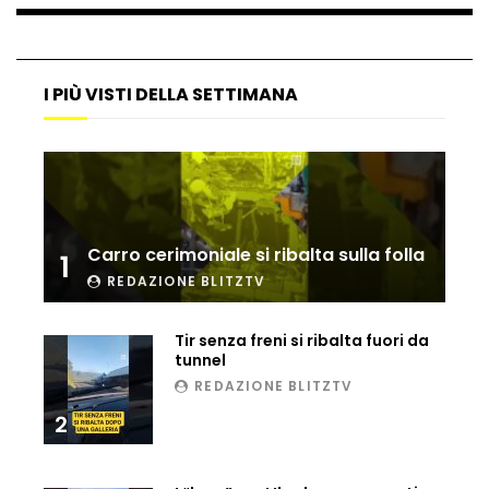
Maltempo, il ristorante di Antonia
I PIÙ VISTI DELLA SETTIMANA
Klugmann sott’acqua
Frana travolge casa a Cormons: il video
girato dal ragazzo disperso prima del
crollo
Carro cerimoniale si ribalta sulla folla
1
REDAZIONE BLITZTV
Camera, seduta sospesa per un malore
del deputato Tabacci
Tir senza freni si ribalta fuori da
tunnel
REDAZIONE BLITZTV
Cinque colpi in tre giorni a Milano: le
2
immagini che lo tradiscono