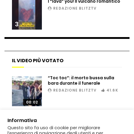
I “lava” you! Il vulcano romantico
Matteo Renzi maratoneta, ad Atene
REDAZIONE BLITZTV
chiude in 4 ore e 10: “Up and down for
me is very difficult”
3
Ingresso da film a Taormina: lo sposo
plana tra le rovine greche
IL VIDEO PIÙ VOTATO
Incendio nel Vicentino, in fumo un
deposito di giocattoli
“Toc toc”: il morto bussa sulla
bara durante il funerale
REDAZIONE BLITZTV
41.6K
Il sindaco Silvia Salis porta in aula gli
insulti sessisti che riceve
00:02
Informativa
Notte incantata a Selva di Val Gardena,
Questo sito fa uso di cookie per migliorare
la prima neve trasforma il paese
l’esperienza di navigazione degli utenti e per