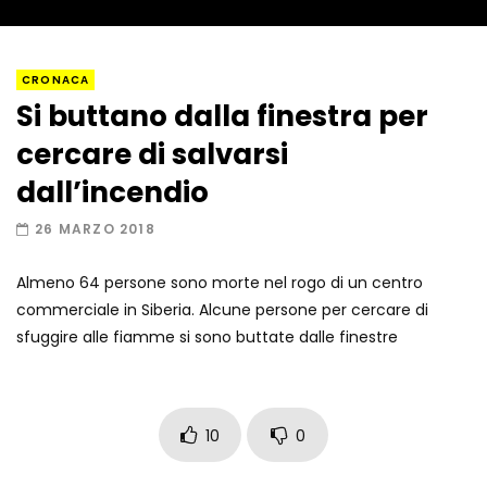
Napoli, così è stato scoperto il rifugio
CRONACA
del latitante
Si buttano dalla finestra per
cercare di salvarsi
Un metro di neve in poche ore a Prato
dall’incendio
Nevoso
26 MARZO 2018
Almeno 64 persone sono morte nel rogo di un centro
Roma, la metro C diventa un museo:
commerciale in Siberia. Alcune persone per cercare di
ecco cosa c’è nelle nuove stazioni
sfuggire alle fiamme si sono buttate dalle finestre
Lucca, blitz della Finanza nello studio
medico abusivo
10
0