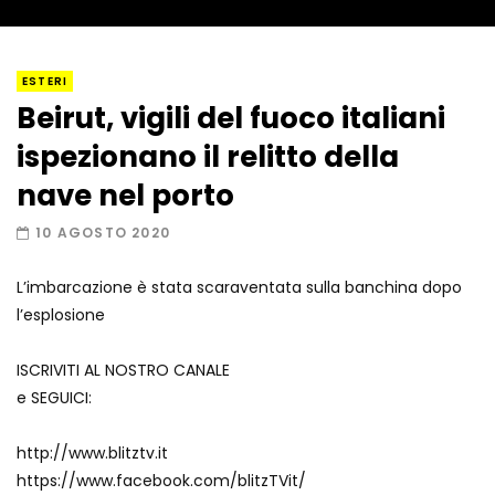
I “lava” you! Il vulcano romantico
ESTERI
Beirut, vigili del fuoco italiani
ispezionano il relitto della
Amiocuggino fa saltare in aria il drone
nave nel porto
10 AGOSTO 2020
L’imbarcazione è stata scaraventata sulla banchina dopo
Record di baci in 30 secondi
l’esplosione
ISCRIVITI AL NOSTRO CANALE
e SEGUICI:
Due navi USA si scontrano in mare
http://www.blitztv.it
https://www.facebook.com/blitzTVit/