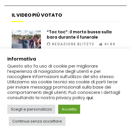
IL VIDEO PIÙ VOTATO
Bombe russe sulle montagne per creare
valanghe e proteggere i turisti
“Toc toc”: il morto bussa sulla
bara durante il funerale
REDAZIONE BLITZTV
41.6K
Auto si schianta, il guidatore vola dal
00:02
viadotto
Informativa
Questo sito fa uso di cookie per migliorare
l’esperienza di navigazione degli utenti e per
raccogliere informazioni sull’utilizzo del sito stesso.
Tradisce la moglie e lo legano con lo
Utilizziamo sia cookie tecnici sia cookie di parti terze
scotch a un albero
per inviare messaggi promozionali sulla base dei
comportamenti degli utenti. Può conoscere i dettagli
consultando la nostra privacy policy
qui
.
Scegli e personalizza
Accetta
Tentano di salvarla dalla seggiovia, ma
Copyright
BlitzTV
© 2019-2025
SIGNO
Via Rabolini, 13 Milano - P.IVA
il piano fallisce
IT11812250154. Tutti i diritti sono riservati.
Continua senza accettare