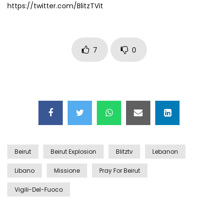
https://twitter.com/BlitzTVit
Auto coperta dal letame dopo
incidente
7
0
Nei casinò arriva il cambio oro
automatico
Esplode cabina elettrica sotterranea
Beirut
Beirut Explosion
Blitztv
Lebanon
Grattacielo crolla per un incendio
Libano
Missione
Pray For Beirut
Vigili-Del-Fuoco
Il gelo estremo crea un vulcano
incredibile