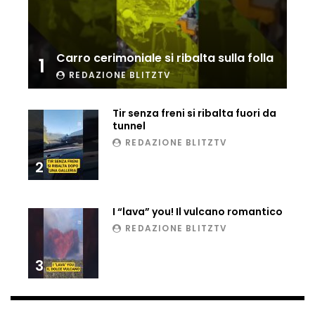
Ucraina, ecco come gli F16 intercettano
i droni russi
Carro cerimoniale si ribalta sulla folla
1
REDAZIONE BLITZTV
Tir bloccato sul passaggio a livello:
treno lo distrugge
Tir senza freni si ribalta fuori da
tunnel
REDAZIONE BLITZTV
Parco divertimenti, attrazione cede
2
all’improvviso
I “lava” you! Il vulcano romantico
Auto fuori controllo in Guatemala,
REDAZIONE BLITZTV
tragedia a Petén
3
Russia sotto zero: fiumi congelati e navi
rompighiaccio a Mosca