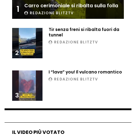
Carro cerimoniale si ribalta sulla folla
1
Ucraina, ecco come gli F16 intercettano
i droni russi
REDAZIONE BLITZTV
Tir senza freni si ribalta fuori da
tunnel
Tir bloccato sul passaggio a livello:
REDAZIONE BLITZTV
treno lo distrugge
2
Parco divertimenti, attrazione cede
I “lava” you! Il vulcano romantico
all’improvviso
REDAZIONE BLITZTV
3
Auto fuori controllo in Guatemala,
tragedia a Petén
Russia sotto zero: fiumi congelati e navi
IL VIDEO PIÙ VOTATO
rompighiaccio a Mosca