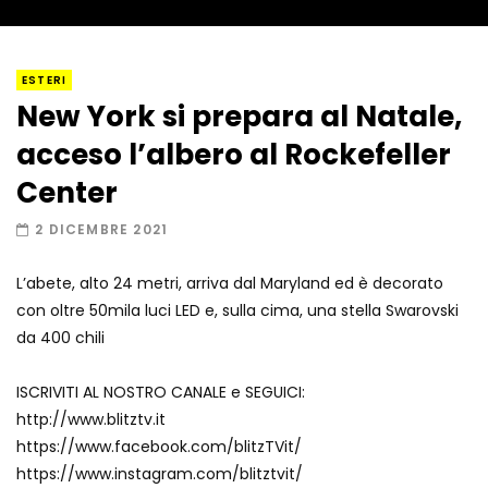
I “lava” you! Il vulcano romantico
ESTERI
New York si prepara al Natale,
acceso l’albero al Rockefeller
Amiocuggino fa saltare in aria il drone
Center
2 DICEMBRE 2021
L’abete, alto 24 metri, arriva dal Maryland ed è decorato
Record di baci in 30 secondi
con oltre 50mila luci LED e, sulla cima, una stella Swarovski
da 400 chili
ISCRIVITI AL NOSTRO CANALE e SEGUICI:
Due navi USA si scontrano in mare
http://www.blitztv.it
https://www.facebook.com/blitzTVit/
https://www.instagram.com/blitztvit/