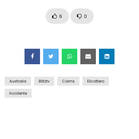
Auto coperta dal letame dopo
incidente
6
0
Nei casinò arriva il cambio oro
automatico
Esplode cabina elettrica sotterranea
Australia
Blitztv
Cairns
Elicottero
Incidente
Grattacielo crolla per un incendio
Il gelo estremo crea un vulcano
incredibile