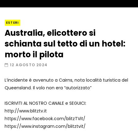
I “lava” you! Il vulcano romantico
ESTERI
Australia, elicottero si
schianta sul tetto di un hotel:
Amiocuggino fa saltare in aria il drone
morto il pilota
12 AGOSTO 2024
L’incidente è avvenuto a Cairns, nota località turistica del
Record di baci in 30 secondi
Queensland. Il volo non era “autorizzato”
ISCRIVITI AL NOSTRO CANALE e SEGUICI:
http://www.blitztv.it
Due navi USA si scontrano in mare
https://www.facebook.com/blitzTVit/
https://www.instagram.com/blitztvit/