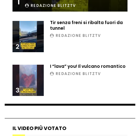
1
REDAZIONE BLITZTV
Ucraina, ecco come gli F16 intercettano
i droni russi
Tir senza freni si ribalta fuori da
tunnel
REDAZIONE BLITZTV
Tir bloccato sul passaggio a livello:
treno lo distrugge
2
I “lava” you! Il vulcano romantico
Parco divertimenti, attrazione cede
REDAZIONE BLITZTV
all’improvviso
3
Auto fuori controllo in Guatemala,
tragedia a Petén
IL VIDEO PIÙ VOTATO
Russia sotto zero: fiumi congelati e navi
rompighiaccio a Mosca