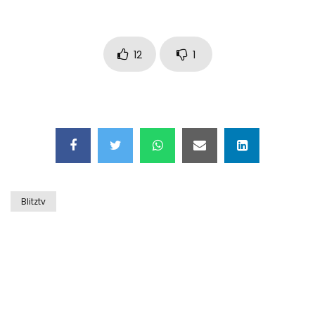
Auto coperta dal letame dopo
incidente
12
1
Nei casinò arriva il cambio oro
automatico
Esplode cabina elettrica sotterranea
Blitztv
Grattacielo crolla per un incendio
Il gelo estremo crea un vulcano
incredibile