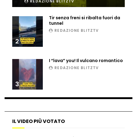
REDAZIONE BLITZTV
Ucraina, ecco come gli F16 intercettano
i droni russi
Tir senza freni si ribalta fuori da
tunnel
REDAZIONE BLITZTV
Tir bloccato sul passaggio a livello:
2
treno lo distrugge
I “lava” you! Il vulcano romantico
REDAZIONE BLITZTV
Parco divertimenti, attrazione cede
all’improvviso
3
Auto fuori controllo in Guatemala,
tragedia a Petén
IL VIDEO PIÙ VOTATO
Russia sotto zero: fiumi congelati e navi
rompighiaccio a Mosca