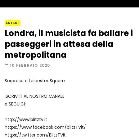
I “lava” you! Il vulcano romantico
ESTERI
Londra, il musicista fa ballare i
passeggeri in attesa della
Amiocuggino fa saltare in aria il drone
metropolitana
10 FEBBRAIO 2020
Sorpresa a Leicester Square
Record di baci in 30 secondi
ISCRIVITI AL NOSTRO CANALE
e SEGUICI:
Due navi USA si scontrano in mare
http://www.blitztv.it
https://www.facebook.com/blitzTVit/
https://twitter.com/BlitzTVit