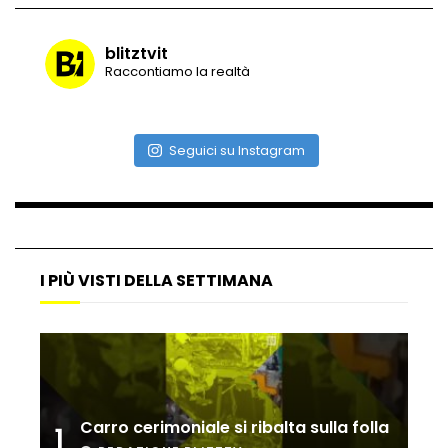
blitztvit
Raccontiamo la realtà
Vulcano di ghiaccio a New York #neve
#snow
Seguici su Instagram
Ammiocuggino con la ruspa… finisce
male
Atterraggio di emergenza tra le auto:
I PIÙ VISTI DELLA SETTIMANA
attimi di paura
Incidente aereo a Mogadiscio, aereo
perde il controllo
Carro cerimoniale si ribalta sulla folla
1