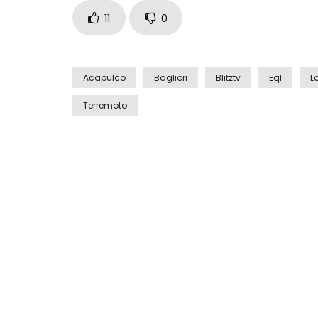
11
0
Acapulco
Bagliori
Blitztv
Eql
L
Terremoto