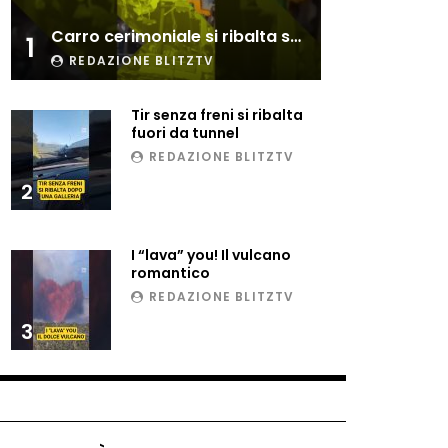
Esplode cabina elettrica
Carro cerimoniale si ribalta sulla folla
sotterranea
1
REDAZIONE BLITZTV
Tir senza freni si ribalta
Grattacielo crolla per un
fuori da tunnel
incendio
REDAZIONE BLITZTV
2
Il gelo estremo crea un
vulcano incredibile
I “lava” you! Il vulcano
romantico
REDAZIONE BLITZTV
Vulcano di ghiaccio a New
3
York #neve #snow
Ammiocuggino con la ruspa…
finisce male