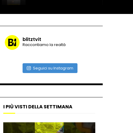
Record di baci in 30 secondi
blitztvit
Raccontiamo la realtà
Due navi USA si scontrano in
mare
Seguici su Instagram
Auto coperta dal letame
dopo incidente
I PIÙ VISTI DELLA SETTIMANA
Nei casinò arriva il cambio
oro automatico