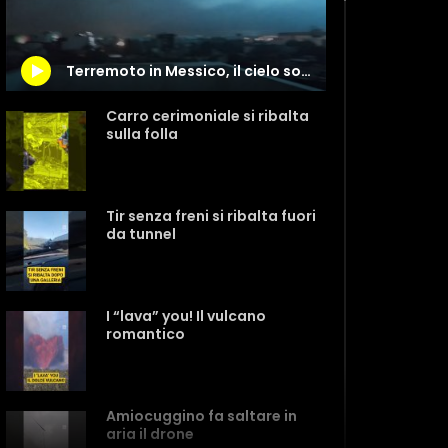
Terremoto in Messico, il cielo solcato da misteriosi lampi
Carro cerimoniale si ribalta
sulla folla
Tir senza freni si ribalta fuori
da tunnel
I “lava” you! Il vulcano
romantico
Amiocuggino fa saltare in
aria il drone