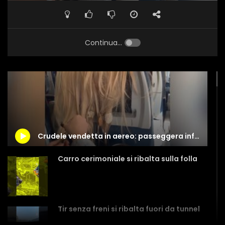
Continua...
Crudele vendetta in aereo: passeggera infastidita distrugge i capelli a una ragazza
Carro cerimoniale si ribalta sulla folla
Tir senza freni si ribalta fuori da tunnel