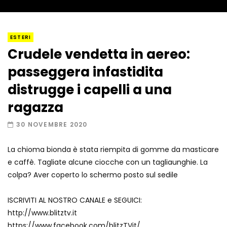
I “lava” you! Il vulcano romantico
ESTERI
Crudele vendetta in aereo:
passeggera infastidita
Amiocuggino fa saltare in aria il drone
distrugge i capelli a una
ragazza
30 NOVEMBRE 2020
Record di baci in 30 secondi
La chioma bionda è stata riempita di gomme da masticare
e caffè. Tagliate alcune ciocche con un tagliaunghie. La
colpa? Aver coperto lo schermo posto sul sedile
Due navi USA si scontrano in mare
ISCRIVITI AL NOSTRO CANALE e SEGUICI:
http://www.blitztv.it
https://www.facebook.com/blitzTVit/