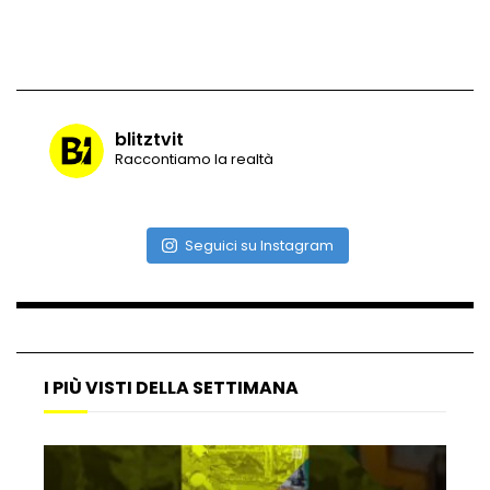
Vulcano di ghiaccio a New York #neve
#snow
blitztvit
Raccontiamo la realtà
Ammiocuggino con la ruspa… finisce
male
Seguici su Instagram
Atterraggio di emergenza tra le auto:
attimi di paura
I PIÙ VISTI DELLA SETTIMANA
Incidente aereo a Mogadiscio, aereo
perde il controllo