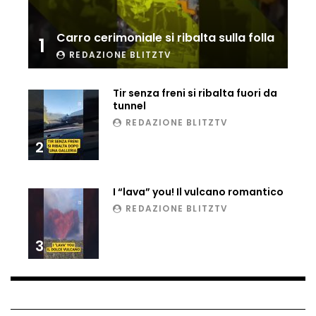
Ucraina, ecco come gli F16 intercettano
i droni russi
Carro cerimoniale si ribalta sulla folla
1
REDAZIONE BLITZTV
Tir bloccato sul passaggio a livello:
Tir senza freni si ribalta fuori da
treno lo distrugge
tunnel
REDAZIONE BLITZTV
2
Parco divertimenti, attrazione cede
all’improvviso
I “lava” you! Il vulcano romantico
REDAZIONE BLITZTV
Auto fuori controllo in Guatemala,
tragedia a Petén
3
Russia sotto zero: fiumi congelati e navi
rompighiaccio a Mosca