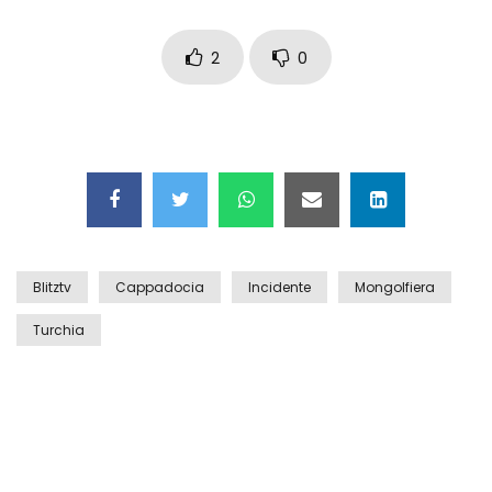
Auto coperta dal letame dopo
incidente
2
0
Nei casinò arriva il cambio oro
automatico
Esplode cabina elettrica sotterranea
Blitztv
Cappadocia
Incidente
Mongolfiera
Turchia
Grattacielo crolla per un incendio
Il gelo estremo crea un vulcano
incredibile