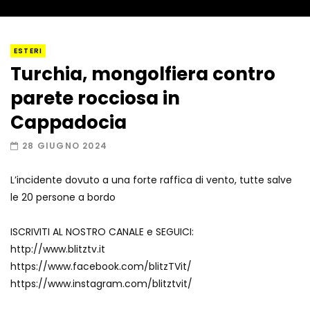
I “lava” you! Il vulcano romantico
ESTERI
Turchia, mongolfiera contro
parete rocciosa in
Amiocuggino fa saltare in aria il drone
Cappadocia
28 GIUGNO 2024
L’incidente dovuto a una forte raffica di vento, tutte salve
Record di baci in 30 secondi
le 20 persone a bordo
ISCRIVITI AL NOSTRO CANALE e SEGUICI:
http://www.blitztv.it
Due navi USA si scontrano in mare
https://www.facebook.com/blitzTVit/
https://www.instagram.com/blitztvit/