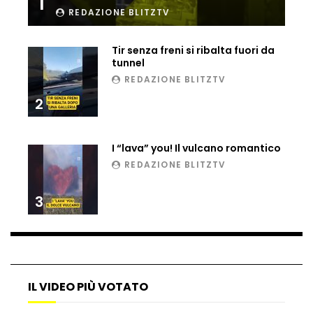
1
REDAZIONE BLITZTV
Ucraina, ecco come gli F16 intercettano
i droni russi
Tir senza freni si ribalta fuori da
tunnel
REDAZIONE BLITZTV
Tir bloccato sul passaggio a livello:
treno lo distrugge
2
I “lava” you! Il vulcano romantico
Parco divertimenti, attrazione cede
REDAZIONE BLITZTV
all’improvviso
3
Auto fuori controllo in Guatemala,
tragedia a Petén
IL VIDEO PIÙ VOTATO
Russia sotto zero: fiumi congelati e navi
rompighiaccio a Mosca