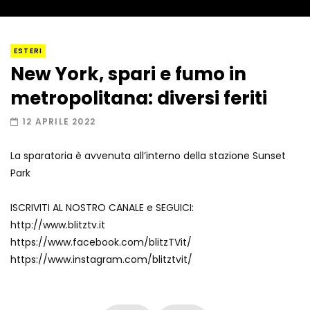
I “lava” you! Il vulcano romantico
ESTERI
New York, spari e fumo in
metropolitana: diversi feriti
Amiocuggino fa saltare in aria il drone
12 APRILE 2022
La sparatoria è avvenuta all’interno della stazione Sunset
Park
Record di baci in 30 secondi
ISCRIVITI AL NOSTRO CANALE e SEGUICI:
http://www.blitztv.it
https://www.facebook.com/blitzTVit/
Due navi USA si scontrano in mare
https://www.instagram.com/blitztvit/