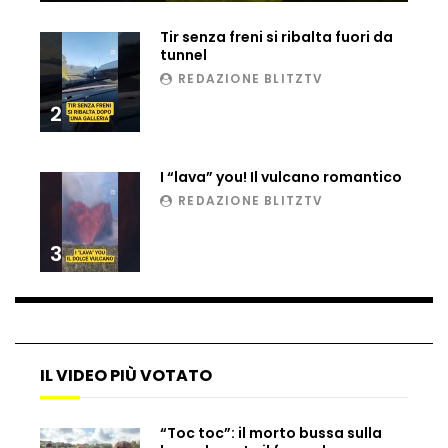
Ucraina, ecco come gli F16 intercettano
Tir senza freni si ribalta fuori da
i droni russi
tunnel
REDAZIONE BLITZTV
2
Tir bloccato sul passaggio a livello:
treno lo distrugge
I “lava” you! Il vulcano romantico
REDAZIONE BLITZTV
Parco divertimenti, attrazione cede
all’improvviso
3
Auto fuori controllo in Guatemala,
tragedia a Petén
IL VIDEO PIÙ VOTATO
Russia sotto zero: fiumi congelati e navi
“Toc toc”: il morto bussa sulla
rompighiaccio a Mosca