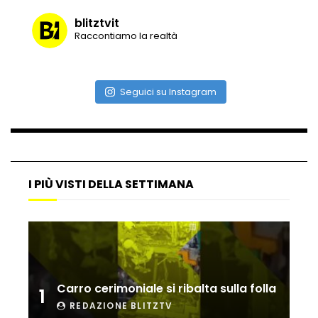
blitztvit
Raccontiamo la realtà
Vulcano di ghiaccio a New York #neve
#snow
Seguici su Instagram
Ammiocuggino con la ruspa… finisce
male
I PIÙ VISTI DELLA SETTIMANA
Atterraggio di emergenza tra le auto:
attimi di paura
Incidente aereo a Mogadiscio, aereo
perde il controllo
Carro cerimoniale si ribalta sulla folla
1
REDAZIONE BLITZTV