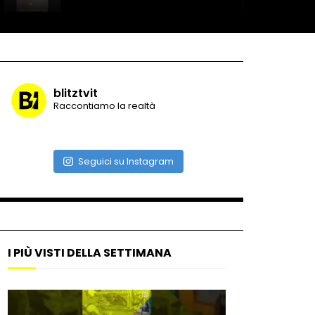
Record di baci in 30 secondi
blitztvit
Raccontiamo la realtà
Due navi USA si scontrano in
mare
Seguici su Instagram
Auto coperta dal letame
dopo incidente
I PIÙ VISTI DELLA SETTIMANA
Nei casinò arriva il cambio
oro automatico