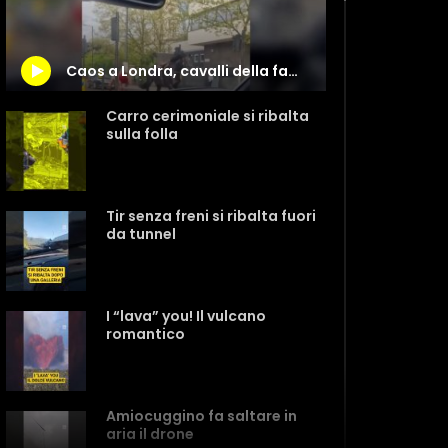
Caos a Londra, cavalli della famiglia reale in fuga per il centro
Carro cerimoniale si ribalta
sulla folla
Tir senza freni si ribalta fuori
da tunnel
I “lava” you! Il vulcano
romantico
Amiocuggino fa saltare in
aria il drone