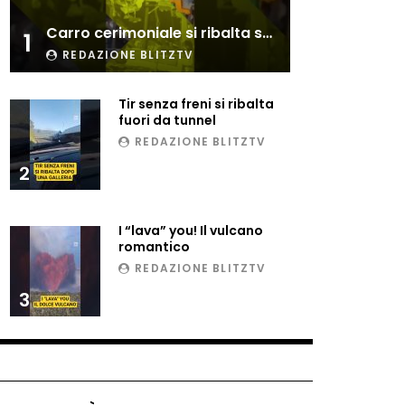
Esplode cabina elettrica
Carro cerimoniale si ribalta sulla folla
sotterranea
1
REDAZIONE BLITZTV
Tir senza freni si ribalta
Grattacielo crolla per un
fuori da tunnel
incendio
REDAZIONE BLITZTV
2
Il gelo estremo crea un
vulcano incredibile
I “lava” you! Il vulcano
romantico
REDAZIONE BLITZTV
Vulcano di ghiaccio a New
3
York #neve #snow
Ammiocuggino con la ruspa…
finisce male