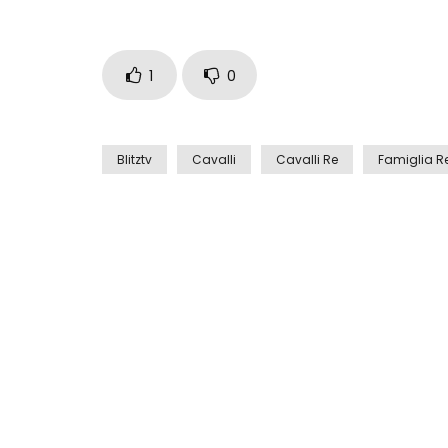
1
0
Blitztv
Cavalli
Cavalli Re
Famiglia R