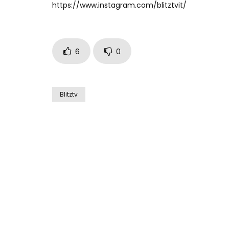
https://www.instagram.com/blitztvit/
6
0
Blitztv