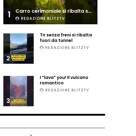
Esplode cabina elettrica
Carro cerimoniale si ribalta sulla folla
sotterranea
1
REDAZIONE BLITZTV
Tir senza freni si ribalta
Grattacielo crolla per un
fuori da tunnel
incendio
REDAZIONE BLITZTV
2
Il gelo estremo crea un
vulcano incredibile
I “lava” you! Il vulcano
romantico
REDAZIONE BLITZTV
Vulcano di ghiaccio a New
3
York #neve #snow
Ammiocuggino con la ruspa…
finisce male