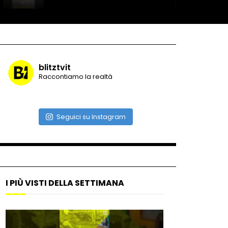
Record di baci in 30 secondi
blitztvit
Raccontiamo la realtà
Due navi USA si scontrano in
mare
Seguici su Instagram
Auto coperta dal letame
dopo incidente
I PIÙ VISTI DELLA SETTIMANA
Nei casinò arriva il cambio
oro automatico