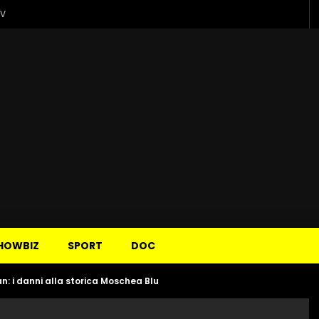
TV
HOWBIZ
SPORT
DOC
n: i danni alla storica Moschea Blu