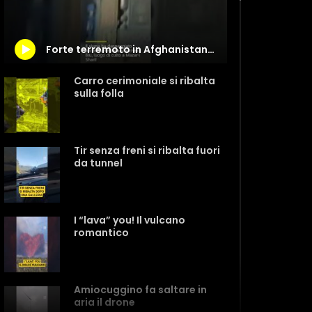
Forte terremoto in Afghanistan: i danni alla storica Moschea Blu
Carro cerimoniale si ribalta
sulla folla
Tir senza freni si ribalta fuori
da tunnel
I “lava” you! Il vulcano
romantico
Amiocuggino fa saltare in
aria il drone