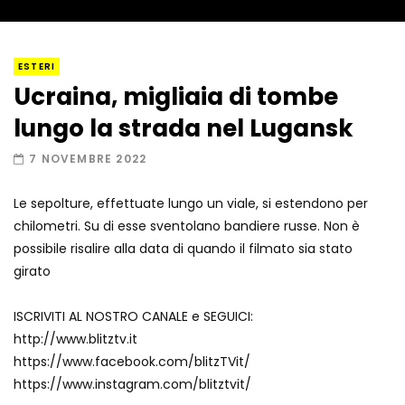
I “lava” you! Il vulcano romantico
ESTERI
Ucraina, migliaia di tombe
lungo la strada nel Lugansk
Amiocuggino fa saltare in aria il drone
7 NOVEMBRE 2022
Le sepolture, effettuate lungo un viale, si estendono per
chilometri. Su di esse sventolano bandiere russe. Non è
Record di baci in 30 secondi
possibile risalire alla data di quando il filmato sia stato
girato
ISCRIVITI AL NOSTRO CANALE e SEGUICI:
Due navi USA si scontrano in mare
http://www.blitztv.it
https://www.facebook.com/blitzTVit/
https://www.instagram.com/blitztvit/