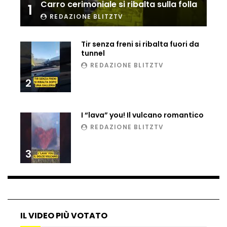
Carro cerimoniale si ribalta sulla folla
1
Ucraina, ecco come gli F16 intercettano
REDAZIONE BLITZTV
i droni russi
Tir senza freni si ribalta fuori da
tunnel
Tir bloccato sul passaggio a livello:
REDAZIONE BLITZTV
treno lo distrugge
2
Parco divertimenti, attrazione cede
I “lava” you! Il vulcano romantico
all’improvviso
REDAZIONE BLITZTV
3
Auto fuori controllo in Guatemala,
tragedia a Petén
IL VIDEO PIÙ VOTATO
Russia sotto zero: fiumi congelati e navi
rompighiaccio a Mosca