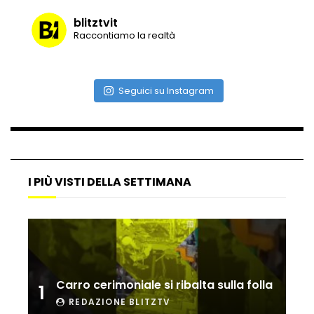
blitztvit
Raccontiamo la realtà
Vulcano di ghiaccio a New York #neve
#snow
Seguici su Instagram
Ammiocuggino con la ruspa… finisce
male
I PIÙ VISTI DELLA SETTIMANA
Atterraggio di emergenza tra le auto:
attimi di paura
Incidente aereo a Mogadiscio, aereo
perde il controllo
Carro cerimoniale si ribalta sulla folla
1
REDAZIONE BLITZTV