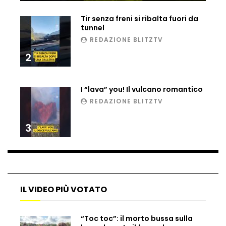
Ucraina, ecco come gli F16 intercettano
Tir senza freni si ribalta fuori da
i droni russi
tunnel
REDAZIONE BLITZTV
2
Tir bloccato sul passaggio a livello:
treno lo distrugge
I “lava” you! Il vulcano romantico
REDAZIONE BLITZTV
Parco divertimenti, attrazione cede
all’improvviso
3
Auto fuori controllo in Guatemala,
tragedia a Petén
IL VIDEO PIÙ VOTATO
Russia sotto zero: fiumi congelati e navi
“Toc toc”: il morto bussa sulla
rompighiaccio a Mosca