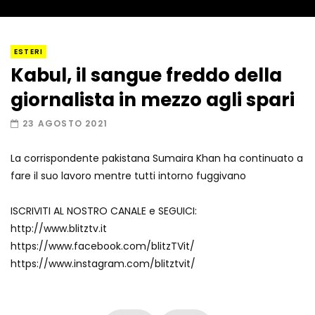
I “lava” you! Il vulcano romantico
ESTERI
Kabul, il sangue freddo della
giornalista in mezzo agli spari
Amiocuggino fa saltare in aria il drone
23 AGOSTO 2021
La corrispondente pakistana Sumaira Khan ha continuato a
fare il suo lavoro mentre tutti intorno fuggivano
Record di baci in 30 secondi
ISCRIVITI AL NOSTRO CANALE e SEGUICI:
http://www.blitztv.it
https://www.facebook.com/blitzTVit/
Due navi USA si scontrano in mare
https://www.instagram.com/blitztvit/