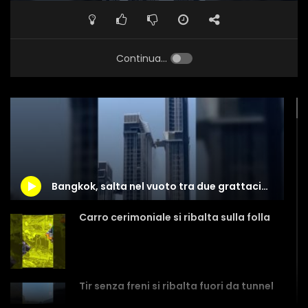
Continua...
Bangkok, salta nel vuoto tra due grattacieli per salvare moglie e figlia
Carro cerimoniale si ribalta sulla folla
Tir senza freni si ribalta fuori da tunnel