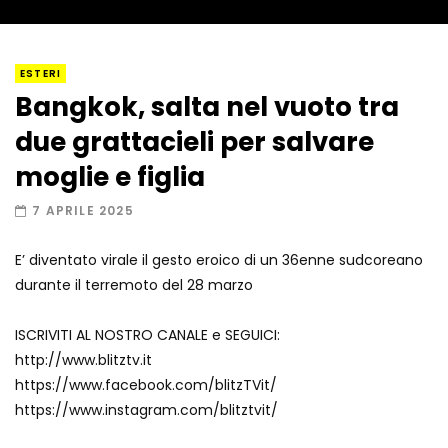
I “lava” you! Il vulcano romantico
ESTERI
Bangkok, salta nel vuoto tra
due grattacieli per salvare
Amiocuggino fa saltare in aria il drone
moglie e figlia
7 APRILE 2025
E’ diventato virale il gesto eroico di un 36enne sudcoreano
Record di baci in 30 secondi
durante il terremoto del 28 marzo
ISCRIVITI AL NOSTRO CANALE e SEGUICI:
http://www.blitztv.it
Due navi USA si scontrano in mare
https://www.facebook.com/blitzTVit/
https://www.instagram.com/blitztvit/