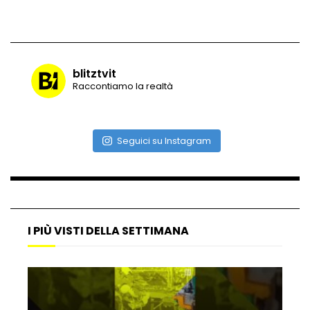
Vulcano di ghiaccio a New York #neve
#snow
blitztvit
Raccontiamo la realtà
Ammiocuggino con la ruspa… finisce
male
Seguici su Instagram
Atterraggio di emergenza tra le auto:
attimi di paura
I PIÙ VISTI DELLA SETTIMANA
Incidente aereo a Mogadiscio, aereo
perde il controllo