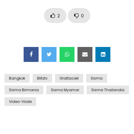
Auto coperta dal letame dopo
incidente
2
0
Nei casinò arriva il cambio oro
automatico
Esplode cabina elettrica sotterranea
Bangkok
Blitztv
Grattacieli
Sisma
Sisma Birmania
Sisma Myamar
Sisma Thailandia
Grattacielo crolla per un incendio
Video-Virale
Il gelo estremo crea un vulcano
incredibile