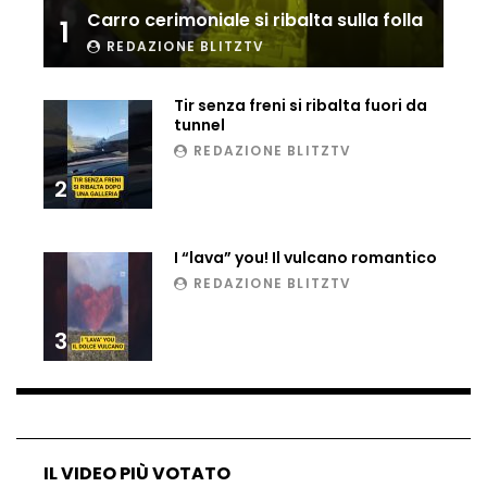
Carro cerimoniale si ribalta sulla folla
1
Ucraina, ecco come gli F16 intercettano
i droni russi
REDAZIONE BLITZTV
Tir senza freni si ribalta fuori da
tunnel
Tir bloccato sul passaggio a livello:
REDAZIONE BLITZTV
treno lo distrugge
2
Parco divertimenti, attrazione cede
I “lava” you! Il vulcano romantico
all’improvviso
REDAZIONE BLITZTV
3
Auto fuori controllo in Guatemala,
tragedia a Petén
Russia sotto zero: fiumi congelati e navi
IL VIDEO PIÙ VOTATO
rompighiaccio a Mosca