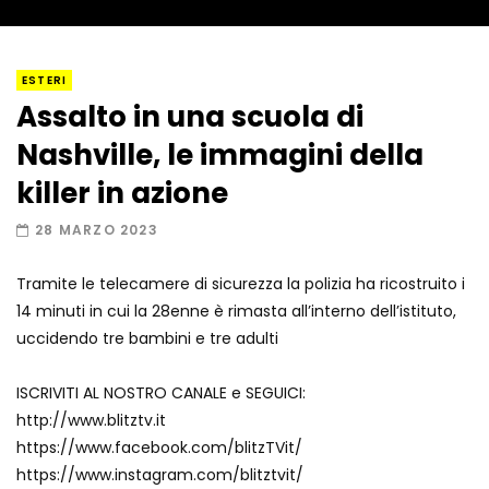
I “lava” you! Il vulcano romantico
ESTERI
Assalto in una scuola di
Nashville, le immagini della
Amiocuggino fa saltare in aria il drone
killer in azione
28 MARZO 2023
Tramite le telecamere di sicurezza la polizia ha ricostruito i
Record di baci in 30 secondi
14 minuti in cui la 28enne è rimasta all’interno dell’istituto,
uccidendo tre bambini e tre adulti
ISCRIVITI AL NOSTRO CANALE e SEGUICI:
Due navi USA si scontrano in mare
http://www.blitztv.it
https://www.facebook.com/blitzTVit/
https://www.instagram.com/blitztvit/