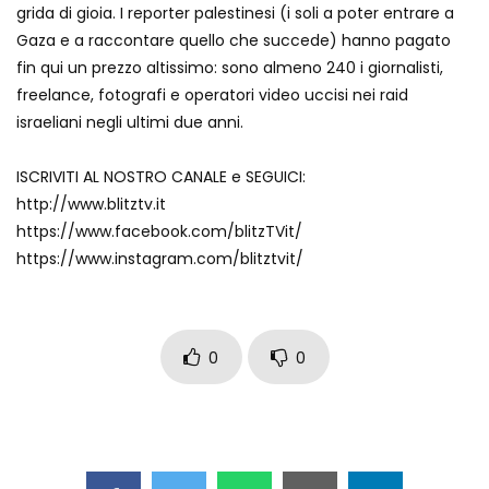
grida di gioia. I reporter palestinesi (i soli a poter entrare a
Auto coperta dal letame dopo
Gaza e a raccontare quello che succede) hanno pagato
incidente
fin qui un prezzo altissimo: sono almeno 240 i giornalisti,
freelance, fotografi e operatori video uccisi nei raid
israeliani negli ultimi due anni.
Nei casinò arriva il cambio oro
automatico
ISCRIVITI AL NOSTRO CANALE e SEGUICI:
http://www.blitztv.it
https://www.facebook.com/blitzTVit/
Esplode cabina elettrica sotterranea
https://www.instagram.com/blitztvit/
Grattacielo crolla per un incendio
0
0
Il gelo estremo crea un vulcano
incredibile