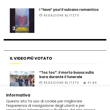
I “lava” you! Il vulcano romantico
REDAZIONE BLITZTV
Bombe russe sulle montagne per creare
valanghe e proteggere i turisti
3
Auto si schianta, il guidatore vola dal
viadotto
IL VIDEO PIÙ VOTATO
Tradisce la moglie e lo legano con lo
scotch a un albero
“Toc toc”: il morto bussa sulla
bara durante il funerale
REDAZIONE BLITZTV
41.6K
Tentano di salvarla dalla seggiovia, ma
00:02
Informativa
il piano fallisce
Questo sito fa uso di cookie per migliorare
l’esperienza di navigazione degli utenti e per