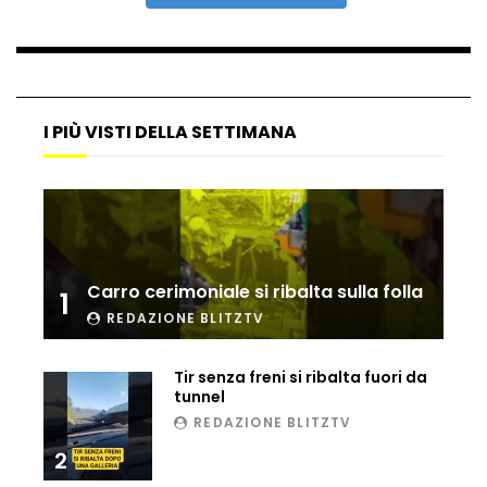
Ucraina, ecco come gli F16 intercettano
i droni russi
I PIÙ VISTI DELLA SETTIMANA
Tir bloccato sul passaggio a livello:
treno lo distrugge
Parco divertimenti, attrazione cede
all’improvviso
Carro cerimoniale si ribalta sulla folla
1
REDAZIONE BLITZTV
Auto fuori controllo in Guatemala,
tragedia a Petén
Tir senza freni si ribalta fuori da
tunnel
REDAZIONE BLITZTV
2
Russia sotto zero: fiumi congelati e navi
rompighiaccio a Mosca