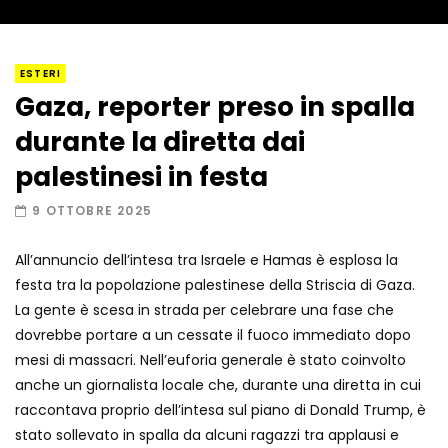
I “lava” you! Il vulcano romantico
ESTERI
Gaza, reporter preso in spalla
durante la diretta dai
Amiocuggino fa saltare in aria il drone
palestinesi in festa
9 OTTOBRE 2025
All’annuncio dell’intesa tra Israele e Hamas è esplosa la
Record di baci in 30 secondi
festa tra la popolazione palestinese della Striscia di Gaza.
La gente è scesa in strada per celebrare una fase che
dovrebbe portare a un cessate il fuoco immediato dopo
mesi di massacri. Nell’euforia generale è stato coinvolto
Due navi USA si scontrano in mare
anche un giornalista locale che, durante una diretta in cui
raccontava proprio dell’intesa sul piano di Donald Trump, è
stato sollevato in spalla da alcuni ragazzi tra applausi e