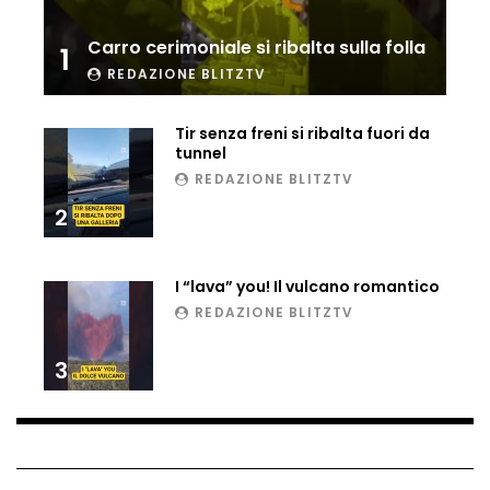
Ucraina, ecco come gli F16 intercettano
Carro cerimoniale si ribalta sulla folla
i droni russi
1
REDAZIONE BLITZTV
Tir senza freni si ribalta fuori da
Tir bloccato sul passaggio a livello:
tunnel
treno lo distrugge
REDAZIONE BLITZTV
2
Parco divertimenti, attrazione cede
all’improvviso
I “lava” you! Il vulcano romantico
REDAZIONE BLITZTV
Auto fuori controllo in Guatemala,
3
tragedia a Petén
Russia sotto zero: fiumi congelati e navi
rompighiaccio a Mosca