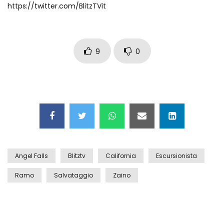
https://twitter.com/BlitzTVit
Auto coperta dal letame dopo
incidente
9
0
Nei casinò arriva il cambio oro
automatico
Esplode cabina elettrica sotterranea
Angel Falls
Blitztv
California
Escursionista
Grattacielo crolla per un incendio
Ramo
Salvataggio
Zaino
Il gelo estremo crea un vulcano
incredibile