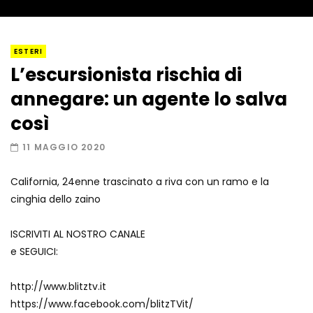
I “lava” you! Il vulcano romantico
ESTERI
L’escursionista rischia di
annegare: un agente lo salva
Amiocuggino fa saltare in aria il drone
così
11 MAGGIO 2020
California, 24enne trascinato a riva con un ramo e la
Record di baci in 30 secondi
cinghia dello zaino
ISCRIVITI AL NOSTRO CANALE
e SEGUICI:
Due navi USA si scontrano in mare
http://www.blitztv.it
https://www.facebook.com/blitzTVit/