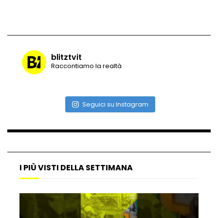
Vulcano di ghiaccio a New York #neve
#snow
blitztvit
Raccontiamo la realtà
Ammiocuggino con la ruspa… finisce
male
Seguici su Instagram
Atterraggio di emergenza tra le auto:
attimi di paura
I PIÙ VISTI DELLA SETTIMANA
Incidente aereo a Mogadiscio, aereo
perde il controllo