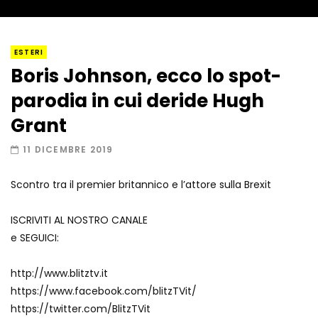
I “lava” you! Il vulcano romantico
ESTERI
Boris Johnson, ecco lo spot-
parodia in cui deride Hugh
Amiocuggino fa saltare in aria il drone
Grant
11 DICEMBRE 2019
Scontro tra il premier britannico e l’attore sulla Brexit
Record di baci in 30 secondi
ISCRIVITI AL NOSTRO CANALE
e SEGUICI:
Due navi USA si scontrano in mare
http://www.blitztv.it
https://www.facebook.com/blitzTVit/
https://twitter.com/BlitzTVit