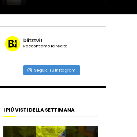
Record di baci in 30 secondi
blitztvit
Raccontiamo la realtà
Due navi USA si scontrano in
mare
Seguici su Instagram
Auto coperta dal letame
dopo incidente
I PIÙ VISTI DELLA SETTIMANA
Nei casinò arriva il cambio
oro automatico