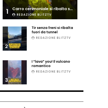
Esplode cabina elettrica
Carro cerimoniale si ribalta sulla folla
sotterranea
1
REDAZIONE BLITZTV
Tir senza freni si ribalta
Grattacielo crolla per un
fuori da tunnel
incendio
REDAZIONE BLITZTV
2
Il gelo estremo crea un
vulcano incredibile
I “lava” you! Il vulcano
romantico
REDAZIONE BLITZTV
Vulcano di ghiaccio a New
3
York #neve #snow
Ammiocuggino con la ruspa…
finisce male