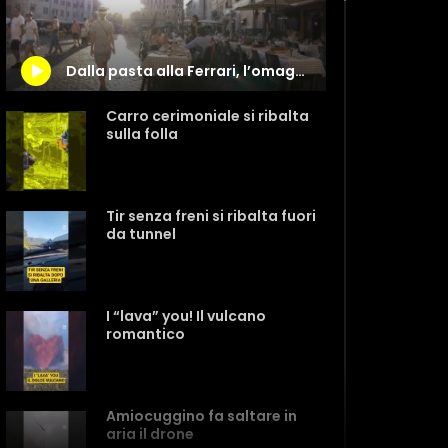
Dalla pasta alla Ferrari, l’omaggio stereotipato fatto dall’Ucraina all’Italia
Carro cerimoniale si ribalta
sulla folla
Tir senza freni si ribalta fuori
da tunnel
I “lava” you! Il vulcano
romantico
Amiocuggino fa saltare in
aria il drone