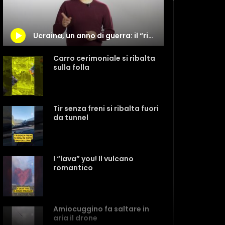
Ucraina, un anno di guerra: il “risiko” continua
Carro cerimoniale si ribalta
sulla folla
Tir senza freni si ribalta fuori
da tunnel
I “lava” you! Il vulcano
romantico
Amiocuggino fa saltare in
aria il drone