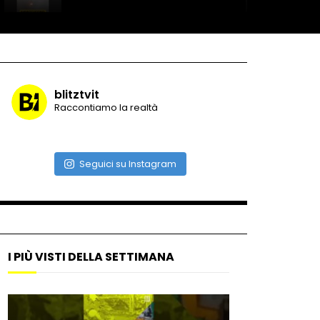
Record di baci in 30 secondi
blitztvit
Raccontiamo la realtà
Due navi USA si scontrano in
mare
Seguici su Instagram
Auto coperta dal letame
dopo incidente
I PIÙ VISTI DELLA SETTIMANA
Nei casinò arriva il cambio
oro automatico