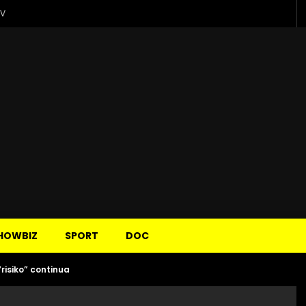
TV
HOWBIZ
SPORT
DOC
“risiko” continua