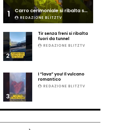
Esplode cabina elettrica
Carro cerimoniale si ribalta sulla folla
sotterranea
1
REDAZIONE BLITZTV
Tir senza freni si ribalta
Grattacielo crolla per un
fuori da tunnel
incendio
REDAZIONE BLITZTV
2
Il gelo estremo crea un
vulcano incredibile
I “lava” you! Il vulcano
romantico
REDAZIONE BLITZTV
Vulcano di ghiaccio a New
3
York #neve #snow
Ammiocuggino con la ruspa…
finisce male