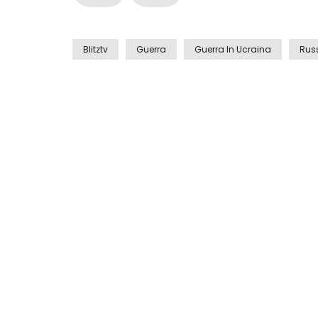
Blitztv
Guerra
Guerra In Ucraina
Rus