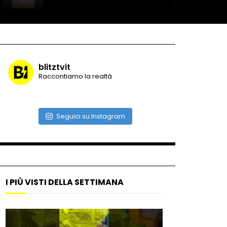
Record di baci in 30 secondi
blitztvit
Raccontiamo la realtà
Due navi USA si scontrano in
mare
Seguici su Instagram
Auto coperta dal letame
dopo incidente
I PIÙ VISTI DELLA SETTIMANA
Nei casinò arriva il cambio
oro automatico