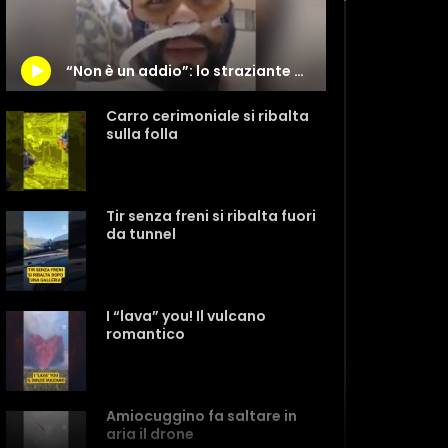
“Non è un addio”: lo straziante messaggio di un infermiere morto per Covid
Carro cerimoniale si ribalta
sulla folla
Tir senza freni si ribalta fuori
da tunnel
I “lava” you! Il vulcano
romantico
Amiocuggino fa saltare in
aria il drone