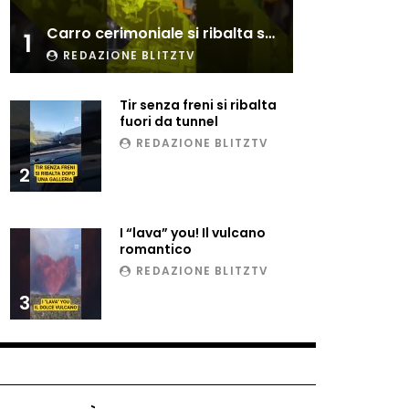
Esplode cabina elettrica
Carro cerimoniale si ribalta sulla folla
sotterranea
1
REDAZIONE BLITZTV
Tir senza freni si ribalta
Grattacielo crolla per un
fuori da tunnel
incendio
REDAZIONE BLITZTV
2
Il gelo estremo crea un
vulcano incredibile
I “lava” you! Il vulcano
romantico
REDAZIONE BLITZTV
Vulcano di ghiaccio a New
3
York #neve #snow
Ammiocuggino con la ruspa…
finisce male