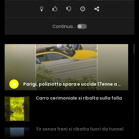
Continua...
Parigi, poliziotto spara e uccide 17enne a un posto di blocco
Carro cerimoniale si ribalta sulla folla
Tir senza freni si ribalta fuori da tunnel