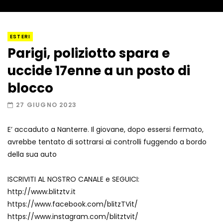
I “lava” you! Il vulcano romantico
ESTERI
Parigi, poliziotto spara e
uccide 17enne a un posto di
Amiocuggino fa saltare in aria il drone
blocco
27 GIUGNO 2023
E’ accaduto a Nanterre. Il giovane, dopo essersi fermato,
Record di baci in 30 secondi
avrebbe tentato di sottrarsi ai controlli fuggendo a bordo
della sua auto
ISCRIVITI AL NOSTRO CANALE e SEGUICI:
Due navi USA si scontrano in mare
http://www.blitztv.it
https://www.facebook.com/blitzTVit/
https://www.instagram.com/blitztvit/