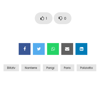
Auto coperta dal letame dopo
incidente
1
0
Nei casinò arriva il cambio oro
automatico
Esplode cabina elettrica sotterranea
Blitztv
Nanterre
Parigi
Paris
Poliziotto
Grattacielo crolla per un incendio
Il gelo estremo crea un vulcano
incredibile