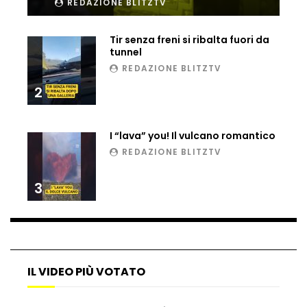
REDAZIONE BLITZTV
Ucraina, ecco come gli F16 intercettano
i droni russi
Tir senza freni si ribalta fuori da
tunnel
REDAZIONE BLITZTV
Tir bloccato sul passaggio a livello:
2
treno lo distrugge
I “lava” you! Il vulcano romantico
REDAZIONE BLITZTV
Parco divertimenti, attrazione cede
all’improvviso
3
Auto fuori controllo in Guatemala,
tragedia a Petén
IL VIDEO PIÙ VOTATO
Russia sotto zero: fiumi congelati e navi
rompighiaccio a Mosca