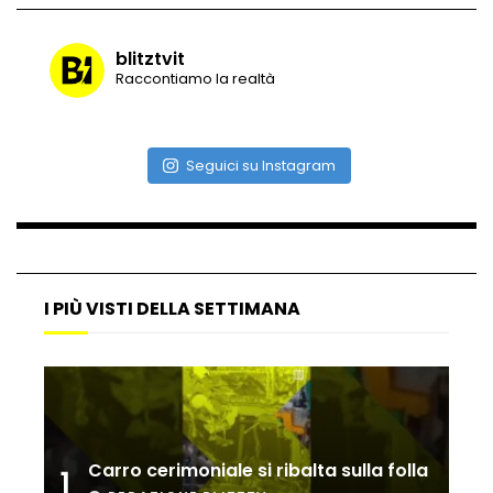
blitztvit
Raccontiamo la realtà
Vulcano di ghiaccio a New York #neve
#snow
Seguici su Instagram
Ammiocuggino con la ruspa… finisce
male
Atterraggio di emergenza tra le auto:
I PIÙ VISTI DELLA SETTIMANA
attimi di paura
Incidente aereo a Mogadiscio, aereo
perde il controllo
Carro cerimoniale si ribalta sulla folla
1